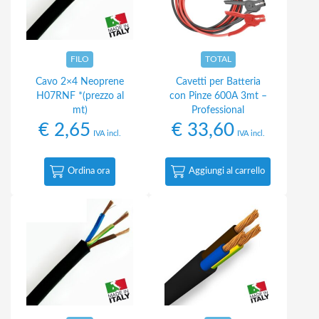
FILO
TOTAL
Cavo 2×4 Neoprene
Cavetti per Batteria
H07RNF *(prezzo al
con Pinze 600A 3mt –
mt)
Professional
€
2,65
€
33,60
IVA incl.
IVA incl.
Ordina ora
Aggiungi al carrello