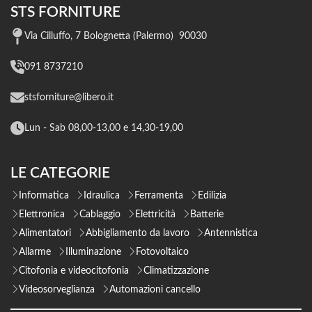
STS FORNITURE
Via Cilluffo, 7 Bolognetta (Palermo) 90030
091 8737210
stsforniture@libero.it
Lun - Sab 08,00-13,00 e 14,30-19,00
LE CATEGORIE
Informatica
Idraulica
Ferramenta
Edilizia
Elettronica
Cablaggio
Elettricità
Batterie
Alimentatori
Abbigliamento da lavoro
Antennistica
Allarme
Illuminazione
Fotovoltaico
Citofonia e videocitofonia
Climatizzazione
Videosorveglianza
Automazioni cancello