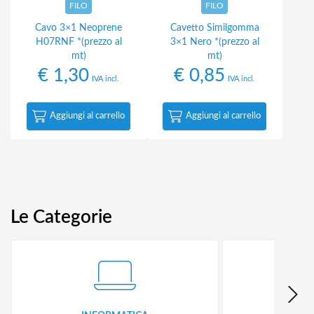
FILO
FILO
Cavo 3×1 Neoprene
Cavetto Similgomma
H07RNF *(prezzo al
3×1 Nero *(prezzo al
mt)
mt)
€
1,30
€
0,85
IVA incl.
IVA incl.
Aggiungi al carrello
Aggiungi al carrello
Le Categorie