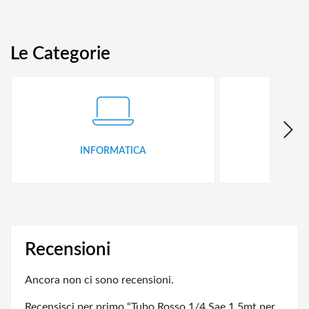
Le Categorie
INFORMATICA
ID
Recensioni
Ancora non ci sono recensioni.
Recensisci per primo “Tubo Rosso 1/4 Sae 1,5mt per