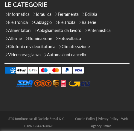
LE CATEGORIE
Informatica
Idraulica
Ferramenta
Edilizia
Elettronica
Cablaggio
Elettricità
Batterie
Alimentatori
Abbigliamento da lavoro
Antennistica
Allarme
Illuminazione
Fotovoltaico
Citofonia e videocitofonia
Climatizzazione
Videosorveglianza
Automazioni cancello
STS forniture sas di Daniele Stassi & C. -
Cookie Policy
|
Privacy Policy
|
Web
P.IVA 06439160828
Agency Emmè