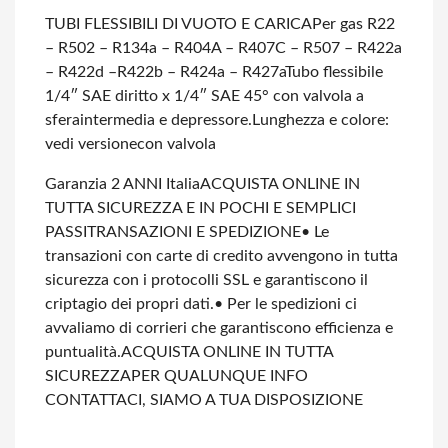
TUBI FLESSIBILI DI VUOTO E CARICA
Per gas R22
– R502 – R134a – R404A – R407C – R507 – R422a
– R422d –
R422b – R424a – R427a
Tubo flessibile
1/4″ SAE diritto x 1/4″ SAE 45° con valvola a
sfera
intermedia e depressore.
Lunghezza e colore:
vedi versione
con valvola
Garanzia 2 ANNI Italia
ACQUISTA ONLINE IN
TUTTA SICUREZZA E IN POCHI E SEMPLICI
PASSI
TRANSAZIONI E SPEDIZIONE
• Le
transazioni con carte di credito avvengono in tutta
sicurezza con i protocolli SSL e garantiscono il
criptagio dei propri dati.
• Per le spedizioni ci
avvaliamo di corrieri che garantiscono efficienza e
puntualità.
ACQUISTA ONLINE IN TUTTA
SICUREZZA
PER QUALUNQUE INFO
CONTATTACI, SIAMO A TUA DISPOSIZIONE