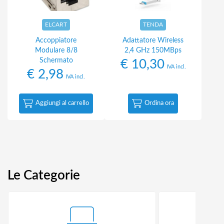
ELCART
TENDA
Accoppiatore
Adattatore Wireless
Modulare 8/8
2,4 GHz 150MBps
Schermato
€
10,30
IVA incl.
€
2,98
IVA incl.
Aggiungi al carrello
Ordina ora
Le Categorie