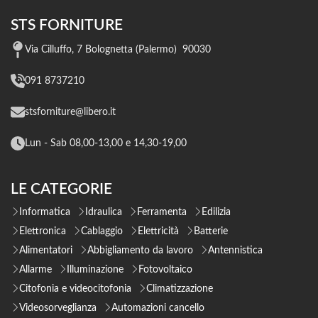
STS FORNITURE
Via Cilluffo, 7 Bolognetta (Palermo) 90030
091 8737210
stsforniture@libero.it
Lun - Sab 08,00-13,00 e 14,30-19,00
LE CATEGORIE
Informatica
Idraulica
Ferramenta
Edilizia
Elettronica
Cablaggio
Elettricità
Batterie
Alimentatori
Abbigliamento da lavoro
Antennistica
Allarme
Illuminazione
Fotovoltaico
Citofonia e videocitofonia
Climatizzazione
Videosorveglianza
Automazioni cancello