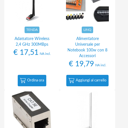
TENDA
LINQ
Adattatore Wireless
Alimentatore
2,4 GHz 300MBps
Universale per
Notebook 100w con 8
€
17,51
IVA incl.
Accessori
€
19,79
IVA incl.
Ordina ora
Aggiungi al carrello