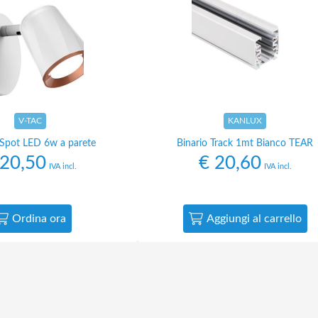
V-TAC
KANLUX
 Spot LED 6w a parete
Binario Track 1mt Bianco TEAR
20,50
€
20,60
IVA incl.
IVA incl.
Ordina ora
Aggiungi al carrello