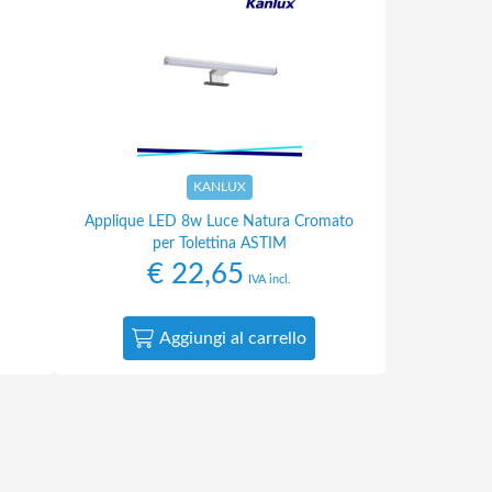
KANLUX
Applique LED 8w Luce Natura Cromato
per Tolettina ASTIM
€
22,65
IVA incl.
Aggiungi al carrello