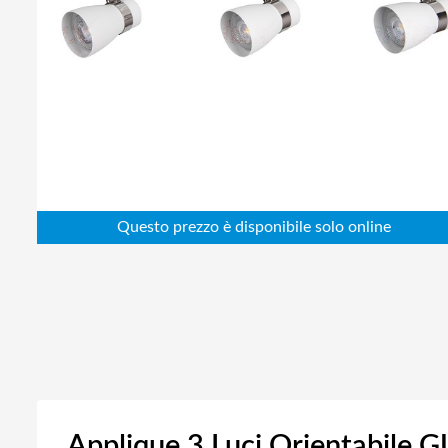
Abbigliamento da lavoro
Alimentatori
Batterie
Elettricità
Cablaggio
Elettronica
Edilizia
Ferramenta
Idraulica
Informatica
Applique 3 Luci Orientabile 