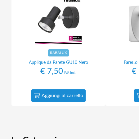
RABALUX
Applique da Parete GU10 Nero
Faretto
€
7,50
€
IVA incl.
Aggiungi al carrello