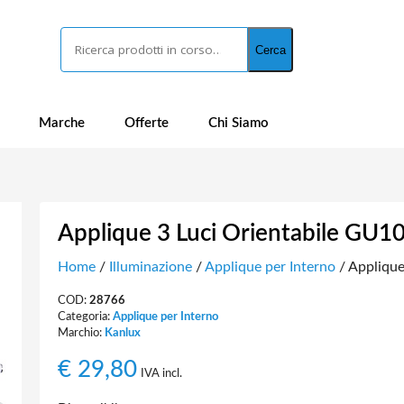
Cerca
Cerca
Marche
Offerte
Chi Siamo
Applique 3 Luci Orientabile GU1
Home
/
Illuminazione
/
Applique per Interno
/ Applique
COD:
28766
Categoria:
Applique per Interno
Marchio:
Kanlux
€
29,80
IVA incl.