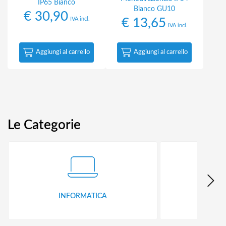
IP65 Bianco
Bianco GU10
€
30,90
IVA incl.
€
13,65
IVA incl.
Aggiungi al carrello
Aggiungi al carrello
Le Categorie
INFORMATICA
ID