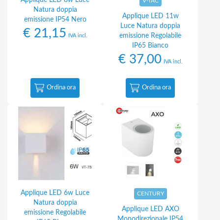
Applique LED 8w Luce
V-TAC
Natura doppia
Applique LED 11w
emissione IP54 Nero
Luce Natura doppia
€
21,15
emissione Regolabile
IVA incl.
IP65 Bianco
€
37,00
IVA incl.
Ordina ora
Ordina ora
Applique LED 6w Luce
CENTURY
Natura doppia
Applique LED AXO
emissione Regolabile
Monodirezionale IP54