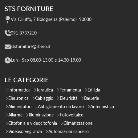
STS FORNITURE
Via Cilluffo, 7 Bolognetta (Palermo) 90030
091 8737210
stsforniture@libero.it
Lun - Sab 08,00-13,00 e 14,30-19,00
LE CATEGORIE
Informatica
Idraulica
Ferramenta
Edilizia
Elettronica
Cablaggio
Elettricità
Batterie
Alimentatori
Abbigliamento da lavoro
Antennistica
Allarme
Illuminazione
Fotovoltaico
Citofonia e videocitofonia
Climatizzazione
Videosorveglianza
Automazioni cancello