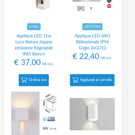
V-TAC
CENTURY
Applique LED 11w
Applique LED AXO
Luce Natura doppia
Bidirezionale IP54
emissione Regolabile
Grigio 2xGU10
IP65 Bianco
€
22,40
IVA incl.
€
37,00
IVA incl.
Ordina ora
Aggiungi al carrello