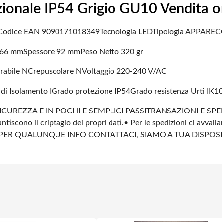
onale IP54 Grigio GU10 Vendita o
Codice EAN 9090171018349
Tecnologia LED
Tipologia APPARE
 66 mm
Spessore 92 mm
Peso Netto 320 gr
abile N
Crepuscolare N
Voltaggio 220-240 V/AC
 di Isolamento I
Grado protezione IP54
Grado resistenza Urti IK1
ICUREZZA E IN POCHI E SEMPLICI PASSI
TRANSAZIONI E SPE
ntiscono il criptagio dei propri dati.
• Per le spedizioni ci avvali
PER QUALUNQUE INFO CONTATTACI, SIAMO A TUA DISPOS