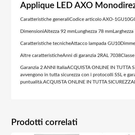
Applique LED AXO Monodirezi
Caratteristiche generali
Codice articolo AXO-1GU10G
Dimensioni
Altezza 92 mm
Lunghezza 78 mm
Larghezza
Caratteristiche tecniche
Attacco lampada GU10
Dimmer
Altre caratteristiche
Anni di garanzia 2
RAL 7038
Classe
Garanzia 2 ANNI Italia
ACQUISTA ONLINE IN TUTTA S
avvengono in tutta sicurezza con i protocolli SSL e gara
puntualità.
ACQUISTA ONLINE IN TUTTA SICUREZZA
Prodotti correlati