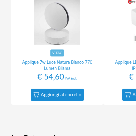
V-TAC
Applique 7w Luce Natura Bianco 770
Applique 
Lumen Bilama
IP
€
54,60
€
IVA incl.
Aggiungi al carrello
A