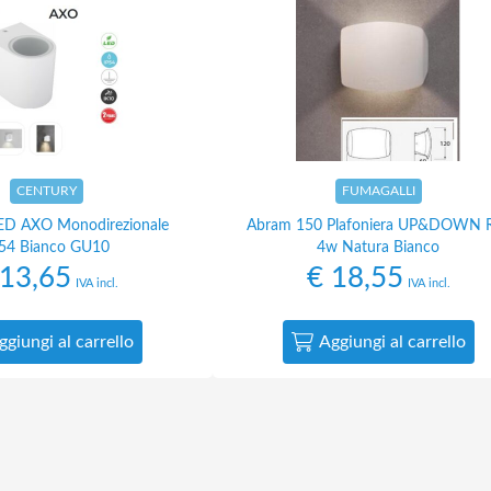
CENTURY
FUMAGALLI
LED AXO Monodirezionale
Abram 150 Plafoniera UP&DOWN 
54 Bianco GU10
4w Natura Bianco
13,65
€
18,55
IVA incl.
IVA incl.
ggiungi al carrello
Aggiungi al carrello