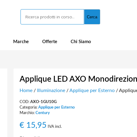
Cerca
Cerca
Marche
Offerte
Chi Siamo
Applique LED AXO Monodirezion
Home
/
Illuminazione
/
Applique per Esterno
/ Appliqu
COD:
AXO-1GU10G
Categoria:
Applique per Esterno
Marchio:
Century
€
15,95
IVA incl.