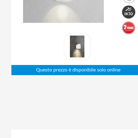
Abbigliamento da lavoro
Alimentatori
Batterie
Elettricità
Cablaggio
Elettronica
Edilizia
Ferramenta
Idraulica
Informatica