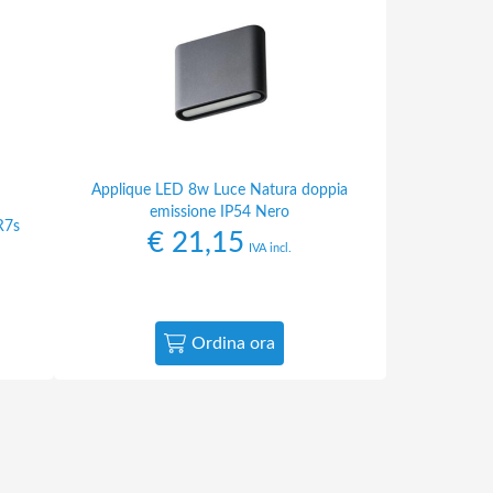
Applique LED 8w Luce Natura doppia
emissione IP54 Nero
R7s
€
21,15
IVA incl.
Ordina ora