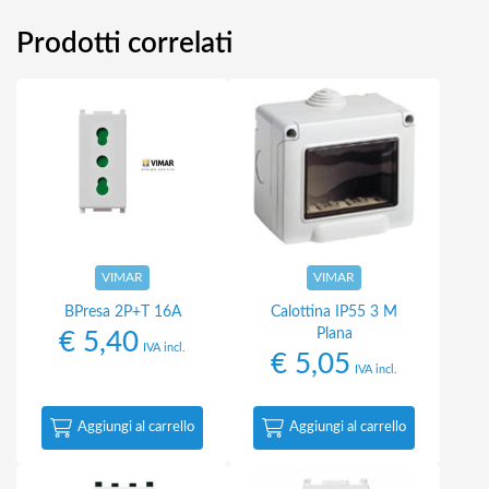
Prodotti correlati
VIMAR
VIMAR
BPresa 2P+T 16A
Calottina IP55 3 M
Plana
€
5,40
IVA incl.
€
5,05
IVA incl.
Aggiungi al carrello
Aggiungi al carrello