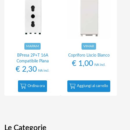
MAPAM
VIMAR
BPresa 2P+T 16A
Copriforo Liscio Bianco
Compatibile Plana
€
1,00
IVA incl.
€
2,30
IVA incl.
Ordina ora
Aggiungi al carrello
Le Categorie