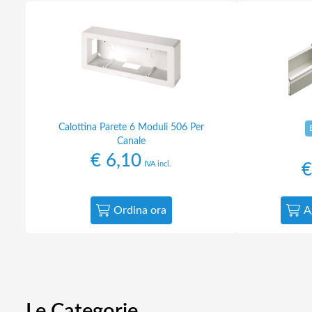
Calottina Parete 6 Moduli 506 Per
Canale
€
6,10
IVA incl.
€
Ordina ora
A
Le Categorie