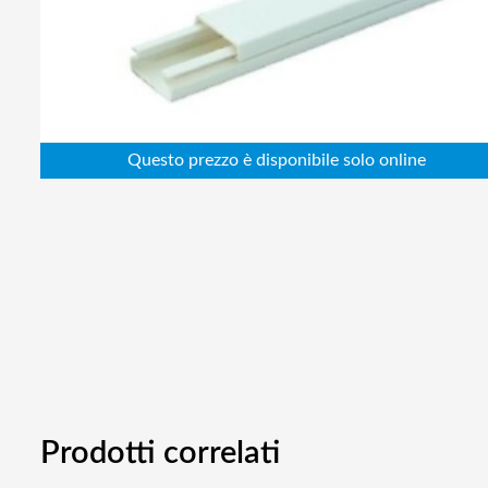
Abbigliamento da lavoro
Alimentatori
Batterie
Elettricità
Cablaggio
Elettronica
Edilizia
Ferramenta
Idraulica
Informatica
Prodotti correlati