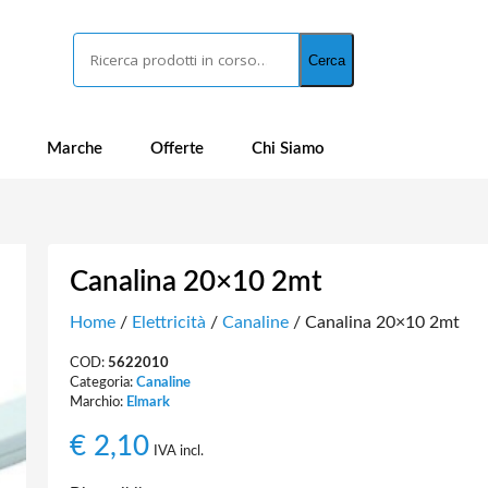
Cerca
Cerca
Marche
Offerte
Chi Siamo
Canalina 20×10 2mt
Home
/
Elettricità
/
Canaline
/ Canalina 20×10 2mt
COD:
5622010
Categoria:
Canaline
Marchio:
Elmark
€
2,10
IVA incl.