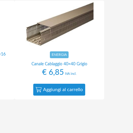
×16
ENERGIA
Canale Cablaggio 40×40 Grigio
€
6,85
IVA incl.
Aggiungi al carrello