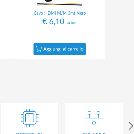
Cavo HDMI M/M 3mt Nero
€
6,10
IVA incl.
Aggiungi al carrello