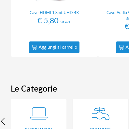
Cavo HDMI 1,8mt UHD 4K
Cavo Audio 
3
€
5,80
IVA incl.
€
Aggiungi al carrello
A
Le Categorie