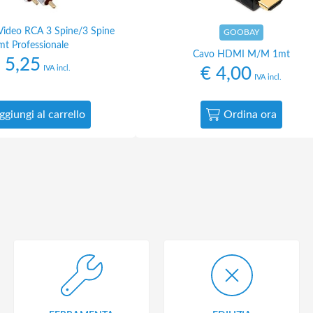
Video RCA 3 Spine/3 Spine
GOOBAY
mt Professionale
Cavo HDMI M/M 1mt
5,25
IVA incl.
€
4,00
IVA incl.
ggiungi al carrello
Ordina ora