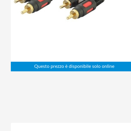
Abbigliamento da lavoro
Alimentatori
Batterie
Elettricità
Cablaggio
Elettronica
Edilizia
Ferramenta
Idraulica
Informatica