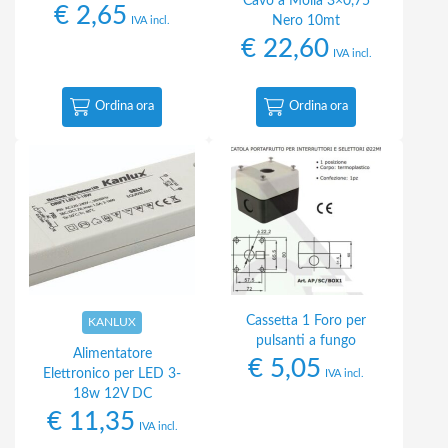
Cavo a Molla 3×0,75
€
2,65
Nero 10mt
IVA incl.
€
22,60
IVA incl.
Ordina ora
Ordina ora
Cassetta 1 Foro per
KANLUX
pulsanti a fungo
Alimentatore
€
5,05
Elettronico per LED 3-
IVA incl.
18w 12V DC
€
11,35
IVA incl.