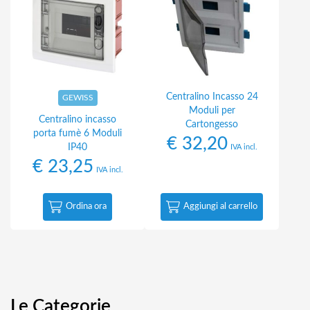
Centralino Incasso 24
GEWISS
Moduli per
Centralino incasso
Cartongesso
porta fumè 6 Moduli
€
32,20
IP40
IVA incl.
€
23,25
IVA incl.
Ordina ora
Aggiungi al carrello
Le Categorie