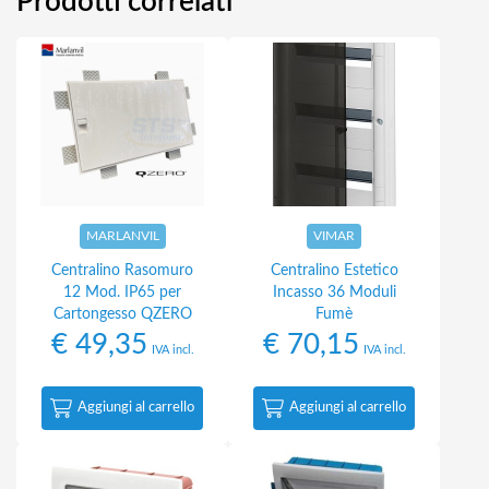
Prodotti correlati
MARLANVIL
VIMAR
Centralino Rasomuro
Centralino Estetico
12 Mod. IP65 per
Incasso 36 Moduli
Cartongesso QZERO
Fumè
€
49,35
€
70,15
IVA incl.
IVA incl.
Aggiungi al carrello
Aggiungi al carrello