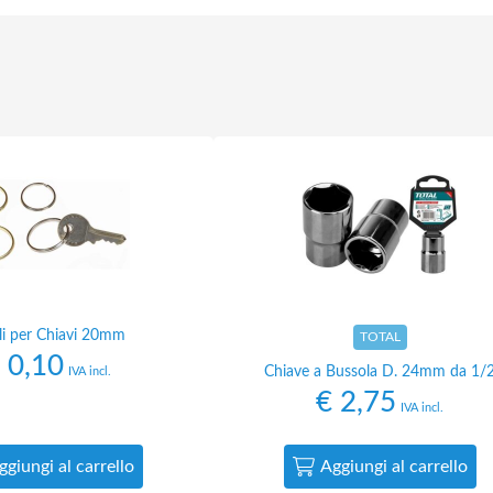
li per Chiavi 20mm
TOTAL
0,10
Chiave a Bussola D. 24mm da 1/
IVA incl.
€
2,75
IVA incl.
ggiungi al carrello
Aggiungi al carrello