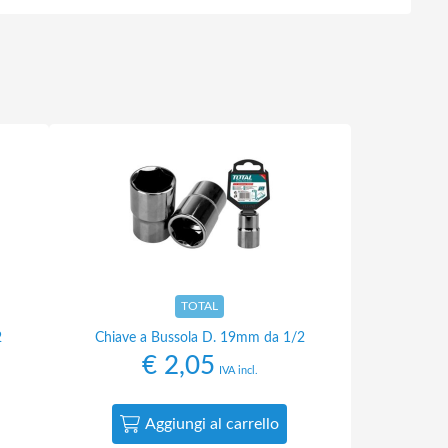
TOTAL
2
Chiave a Bussola D. 19mm da 1/2
€
2,05
IVA incl.
Aggiungi al carrello