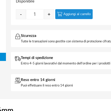
Disponibile
-
+
Aggiungi al carrello
Chiave Universale a 2 vie 5-16mm quantità
Sicurezza
Tutte le transazioni sono gestite con sistema di protezione cifrata
Tempi di spedizione
Entro 4-5 giorni lavorativi dal momento dell'ordine per i prodott
Reso entro 14 giorni
Puoi effettuare il reso entro 14 giorni
16mm