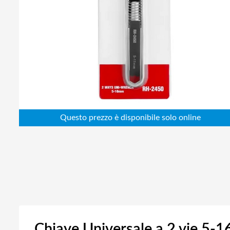
Abbigliamento da lavoro
Alimentatori
Batterie
Elettricità
Cablaggio
Elettronica
Edilizia
Ferramenta
Idraulica
Informatica
Chiave Universale a 2 vie 5-