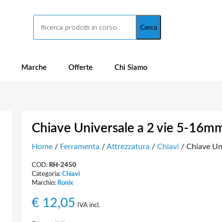
Cerca
Cerca
Marche
Offerte
Chi Siamo
Chiave Universale a 2 vie 5-16m
Home
/
Ferramenta
/
Attrezzatura
/
Chiavi
/ Chiave Un
COD:
RH-2450
Categoria:
Chiavi
Marchio:
Ronix
€
12,05
IVA incl.