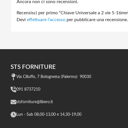
Ancora non ci sono recensioni.
Recensisci per primo “Chiave Universale a 2 vie 5-16m
Devi
effettuare l’accesso
per pubblicare una recensione.
STS FORNITURE
Via Cilluffo, 7 Bolognetta (Palermo) 90030
091 8737210
stsforniture@libero.it
Lun - Sab 08,00-13,00 e 14,30-19,00