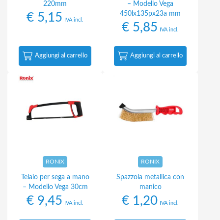
220mm
– Modello Vega
450lx135px23a mm
€
5,15
IVA incl.
€
5,85
IVA incl.
Aggiungi al carrello
Aggiungi al carrello
RONIX
RONIX
Telaio per sega a mano
Spazzola metallica con
– Modello Vega 30cm
manico
€
9,45
€
1,20
IVA incl.
IVA incl.