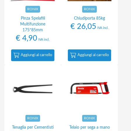
RONIX
RONIX
Pinza Spelafili
Chiudiporta 85kg
Multifunzione
€
26,05
IVA incl.
175*85mm
€
4,90
IVA incl.
Aggiungi al carrello
Aggiungi al carrello
RONIX
RONIX
Tenaglia per Cementisti
Telaio per sega a mano