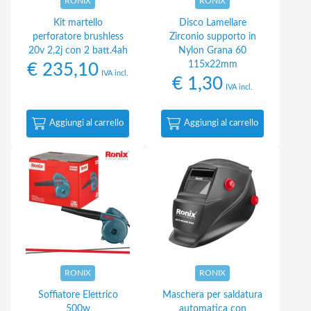
RONIX
RONIX
Kit martello
Disco Lamellare
perforatore brushless
Zirconio supporto in
20v 2,2j con 2 batt.4ah
Nylon Grana 60
115x22mm
€
235,10
IVA incl.
€
1,30
IVA incl.
Aggiungi al carrello
Aggiungi al carrello
RONIX
RONIX
Soffiatore Elettrico
Maschera per saldatura
500w
automatica con