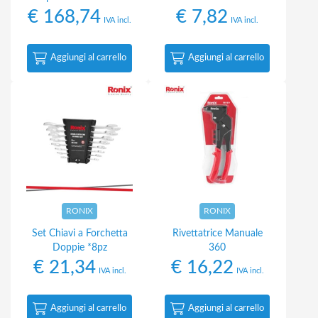
€
168,74
€
7,82
IVA incl.
IVA incl.
Aggiungi al carrello
Aggiungi al carrello
RONIX
RONIX
Set Chiavi a Forchetta
Rivettatrice Manuale
Doppie *8pz
360
€
21,34
€
16,22
IVA incl.
IVA incl.
Aggiungi al carrello
Aggiungi al carrello