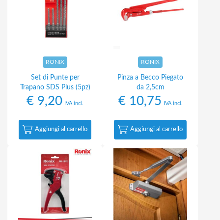
RONIX
RONIX
Set di Punte per
Pinza a Becco Piegato
Trapano SDS Plus (5pz)
da 2,5cm
€
9,20
€
10,75
IVA incl.
IVA incl.
Aggiungi al carrello
Aggiungi al carrello