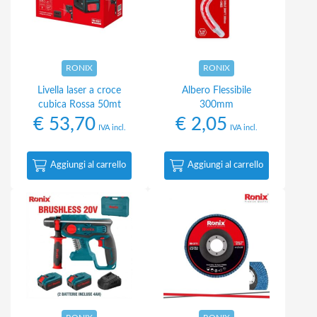
RONIX
RONIX
Livella laser a croce
Albero Flessibile
cubica Rossa 50mt
300mm
€
53,70
€
2,05
IVA incl.
IVA incl.
Aggiungi al carrello
Aggiungi al carrello