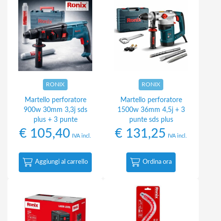
RONIX
RONIX
Martello perforatore
Martello perforatore
900w 30mm 3,3j sds
1500w 36mm 4,5j + 3
plus + 3 punte
punte sds plus
€
105,40
€
131,25
IVA incl.
IVA incl.
Aggiungi al carrello
Ordina ora