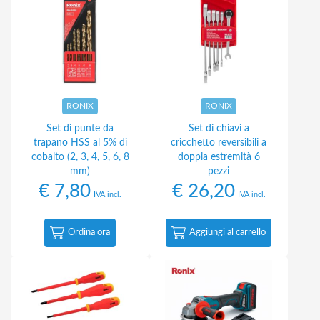
RONIX
RONIX
Set di punte da
Set di chiavi a
trapano HSS al 5% di
cricchetto reversibili a
cobalto (2, 3, 4, 5, 6, 8
doppia estremità 6
mm)
pezzi
€
7,80
€
26,20
IVA incl.
IVA incl.
Ordina ora
Aggiungi al carrello