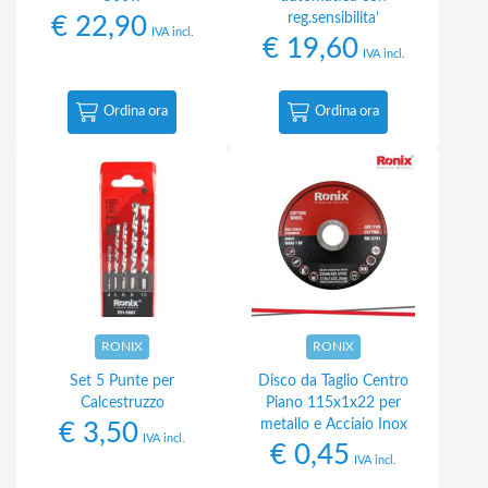
reg.sensibilita’
€
22,90
IVA incl.
€
19,60
IVA incl.
Ordina ora
Ordina ora
RONIX
RONIX
Set 5 Punte per
Disco da Taglio Centro
Calcestruzzo
Piano 115x1x22 per
metallo e Acciaio Inox
€
3,50
IVA incl.
€
0,45
IVA incl.