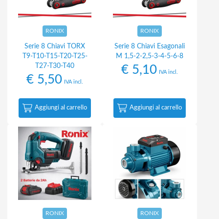
RONIX
RONIX
Serie 8 Chiavi TORX
Serie 8 Chiavi Esagonali
T9-T10-T15-T20-T25-
M 1,5-2-2,5-3-4-5-6-8
T27-T30-T40
€
5,10
IVA incl.
€
5,50
IVA incl.
Aggiungi al carrello
Aggiungi al carrello
RONIX
RONIX