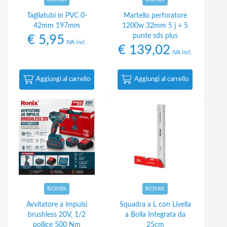
Tagliatubi in PVC 0-
Martello perforatore
42mm 197mm
1200w 32mm 5 j + 5
punte sds plus
€
5,95
IVA incl.
€
139,02
IVA incl.
Aggiungi al carrello
Aggiungi al carrello
RONIX
RONIX
Avvitatore a impulsi
Squadra a L con Livella
brushless 20V, 1/2
a Bolla Integrata da
pollice 500 Nm
25cm