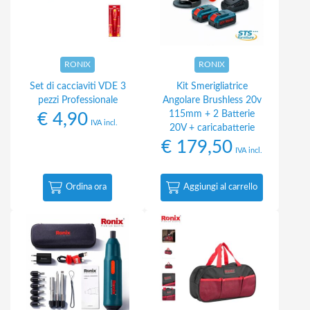
RONIX
RONIX
Set di cacciaviti VDE 3
Kit Smerigliatrice
pezzi Professionale
Angolare Brushless 20v
115mm + 2 Batterie
€
4,90
IVA incl.
20V + caricabatterie
€
179,50
IVA incl.
Ordina ora
Aggiungi al carrello