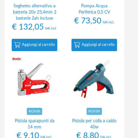
Seghetto alternativo a
Pompa Acqua
batteria 20v 25,4mm 2
Periferica 0,5 CV
batterie 2ah incluse
€
73,50
IVA incl.
€
132,05
IVA incl.
Aggiungi al carrello
Aggiungi al carrello
RONIX
RONIX
Pistola sparapunti da
Pistola per colla a caldo
14 mm
40w
€
9,10
€
8,80
IVA incl.
IVA incl.