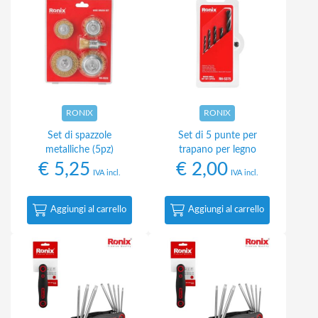
RONIX
RONIX
Set di spazzole
Set di 5 punte per
metalliche (5pz)
trapano per legno
€
5,25
€
2,00
IVA incl.
IVA incl.
Aggiungi al carrello
Aggiungi al carrello