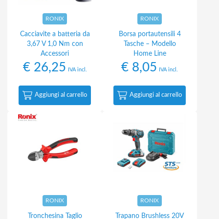
RONIX
RONIX
Cacciavite a batteria da
Borsa portautensili 4
3,67 V 1,0 Nm con
Tasche – Modello
Accessori
Home Line
€
26,25
€
8,05
IVA incl.
IVA incl.
Aggiungi al carrello
Aggiungi al carrello
RONIX
RONIX
Tronchesina Taglio
Trapano Brushless 20V