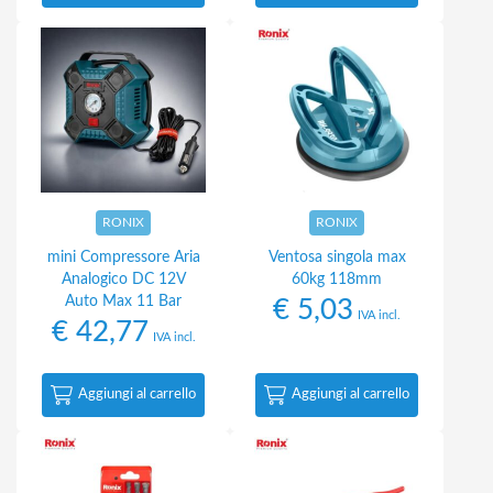
RONIX
RONIX
mini Compressore Aria
Ventosa singola max
Analogico DC 12V
60kg 118mm
Auto Max 11 Bar
€
5,03
IVA incl.
€
42,77
IVA incl.
Aggiungi al carrello
Aggiungi al carrello