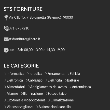
STS FORNITURE
Via Cilluffo, 7 Bolognetta (Palermo) 90030
091 8737210
stsforniture@libero.it
Lun - Sab 08,00-13,00 e 14,30-19,00
LE CATEGORIE
Informatica
Idraulica
Ferramenta
Edilizia
Elettronica
Cablaggio
Elettricità
Batterie
Alimentatori
Abbigliamento da lavoro
Antennistica
Allarme
Illuminazione
Fotovoltaico
Citofonia e videocitofonia
Climatizzazione
Videosorveglianza
Automazioni cancello