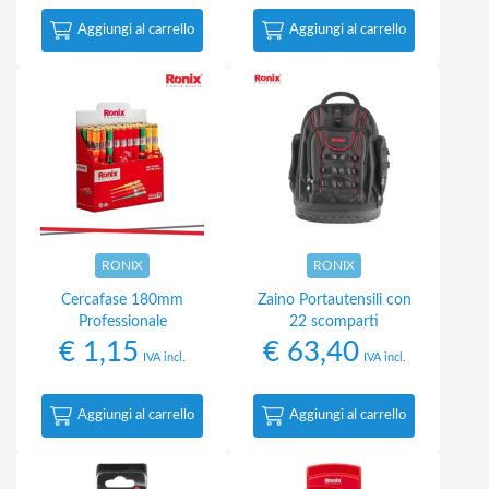
Aggiungi al carrello
Aggiungi al carrello
RONIX
RONIX
Cercafase 180mm
Zaino Portautensili con
Professionale
22 scomparti
€
1,15
€
63,40
IVA incl.
IVA incl.
Aggiungi al carrello
Aggiungi al carrello