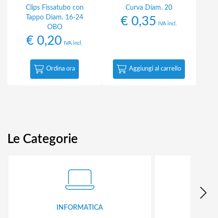
Clips Fissatubo con
Curva Diam. 20
Tappo Diam. 16-24
€
0,35
IVA incl.
OBO
€
0,20
IVA incl.
Ordina ora
Aggiungi al carrello
Le Categorie
INFORMATICA
ID