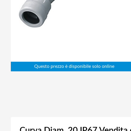
Abbigliamento da lavoro
Alimentatori
Batterie
Elettricità
Cablaggio
Elettronica
Edilizia
Ferramenta
Idraulica
Informatica
Curva Diam. 20 IP67 Vendita 