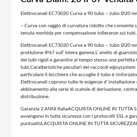
Elettrocanali EC73020 Curva a 90 tubo – tubo Ø20 m
– Curva con raggio di curvatura ridotto che consente 
tenuta morbida per compensazione tolleranze sui tubi.
Elettrocanali EC73020 Curva a 90 tubo – tubo Ø20 m
protezione IP67 sull’ intera gamma.
L’ anello di guarniz
dei tubi rigidi e garantire al tempo stesso una perfetta
tubi.
Caratteristiche peculiari dei raccordi e@sysystem
particolare il bicchiere che accoglie il tubo è rinforz
Elettrocanali coprono tutte le esigenze d’ installazione
abbinamento alla serie di scatole di derivazione, centra
distribuzione.
Garanzia 2 ANNI Italia
ACQUISTA ONLINE IN TUTTA S
avvengono in tutta sicurezza con i protocolli SSL e gara
puntualità.
ACQUISTA ONLINE IN TUTTA SICUREZZA