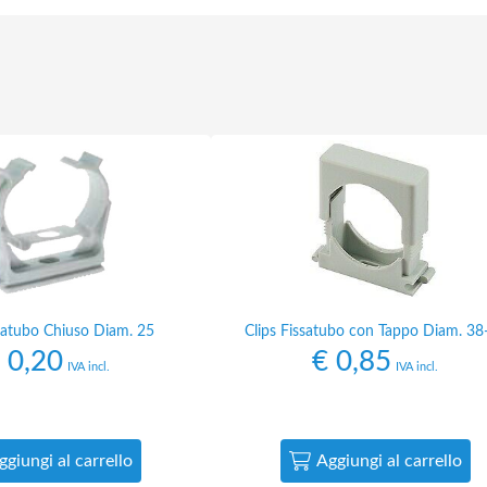
ssatubo Chiuso Diam. 25
Clips Fissatubo con Tappo Diam. 38
0,20
€
0,85
IVA incl.
IVA incl.
ggiungi al carrello
Aggiungi al carrello