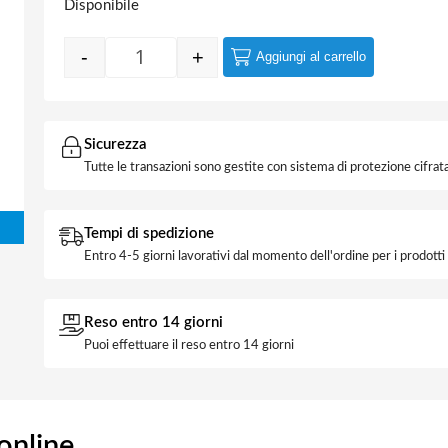
Disponibile
-
+
Aggiungi al carrello
Curva Diam. 20 IP67 quantità
Sicurezza
Tutte le transazioni sono gestite con sistema di protezione cifrata
Tempi di spedizione
Entro 4-5 giorni lavorativi dal momento dell'ordine per i prodott
Reso entro 14 giorni
Puoi effettuare il reso entro 14 giorni
online