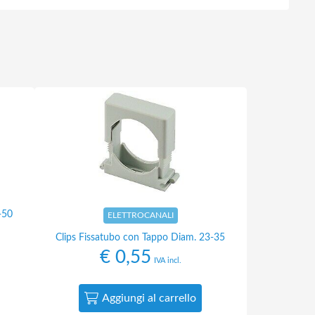
-50
ELETTROCANALI
Clips Fissatubo con Tappo Diam. 23-35
€
0,55
IVA incl.
Aggiungi al carrello