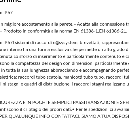
m IP67
un migliore accostamento alla parete.
– Adatta alla connessione t
– Prodotto in conformità alla norma EN 61386-1,EN 61386-21. S
m IP67
I sistemi di raccordi e@sysystem, brevettati, rappresentano
ione interno ha una forma esclusiva che permette un alto grado di 
 tenuta.
Lo sforzo di inserimento è particolarmente contenuto e cal
 sono la compattezza del design con dimensioni particolarmente c
ato in tutta la sua lunghezza abbracciando e accompagnando perfet
 elettrica: raccordi tubo scatola, manicotti tubo tubo, raccordi t
lini stagni e quadri di distribuzione, i raccordi stagni realizza
ICUREZZA E IN POCHI E SEMPLICI PASSI
TRANSAZIONI E SPE
ntiscono il criptagio dei propri dati.
• Per le spedizioni ci avvali
PER QUALUNQUE INFO CONTATTACI, SIAMO A TUA DISPOS