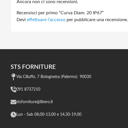
Ancora non ci sono recensioni.
Recensisci per primo “Curva Diam. 20 IP67”
Devi
effettuare l’accesso
per pubblicare una recensione.
STS FORNITURE
Via Cilluffo, 7 Bolognetta (Palermo) 90030
091 8737210
stsforniture@libero.it
Lun - Sab 08,00-13,00 e 14,30-19,00