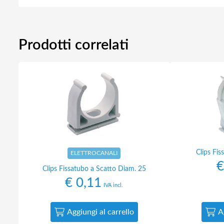
Prodotti correlati
Clips Fi
ELETTROCANALI
€
Clips Fissatubo a Scatto Diam. 25
€
0,11
IVA incl.
Aggiungi al carrello
A