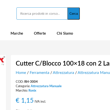
Cerca
Cerca
Marche
Offerte
Chi Siamo
Cutter C/Blocco 100×18 con 2 La
Home
/
Ferramenta
/
Attrezzatura
/
Attrezzatura Manu
COD:
RH-3004
Categoria:
Attrezzatura Manuale
Marchio:
Ronix
€
1,15
IVA incl.