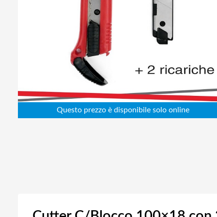
Abbigliamento da lavoro
Alimentatori
Batterie
Elettricità
Cablaggio
Elettronica
Edilizia
Ferramenta
Idraulica
Informatica
Cutter C/Blocco 100×18 con 