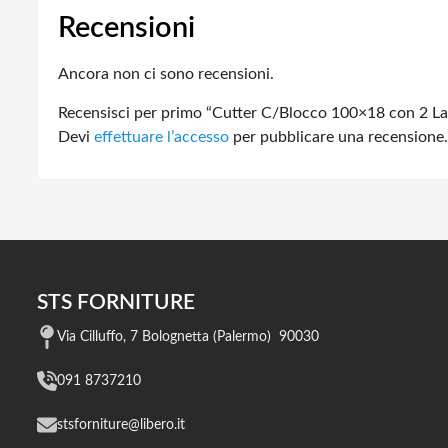
Recensioni
Ancora non ci sono recensioni.
Recensisci per primo “Cutter C/Blocco 100×18 con 2 L
Devi
effettuare l’accesso
per pubblicare una recensione.
STS FORNITURE
Via Cilluffo, 7 Bolognetta (Palermo) 90030
091 8737210
stsforniture@libero.it