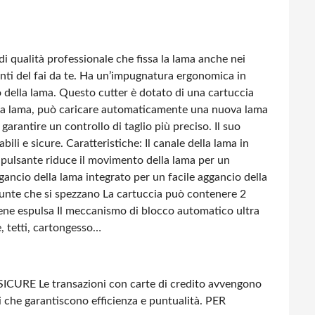
i qualità professionale che fissa la lama anche nei
ti del fai da te.
Ha un’impugnatura ergonomica in
o della lama. Questo cutter è dotato di una cartuccia
re la lama, può caricare automaticamente una nuova lama
rantire un controllo di taglio più preciso. Il suo
bili e sicure.
Caratteristiche:
Il canale della lama in
 pulsante riduce il movimento della lama per un
gancio della lama integrato per un facile aggancio della
punte che si spezzano
La cartuccia può contenere 2
ene espulsa
Il meccanismo di blocco automatico ultra
e, tetti, cartongesso…
SICURE
Le transazioni con carte di credito avvengono
i che garantiscono efficienza e puntualità.
PER