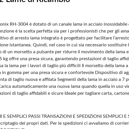
Ronix RH-3004 è dotato di un canale lama in acciaio inossidabile d
zione è la scelta perfetta sia per i professionisti che per gli aman
vo di arresto lama integrato è progettato per facilitare l’arrest
ione istantanea. Quindi, nel caso in cui sia necessario sostitui
di un morsetto a pulsante per ridurre il movimento della lama e ga
g offre una presa sicura, garantendo prestazioni di taglio affida
 la lama per i lavori di taglio più difficili
Il morsetto della lama a
in gomma per una presa sicura e confortevole
Dispositivo di ag
ta di taglio nuova e affilata
Segmenti della lama in acciaio a 7 
arica automaticamente una nuova lama quando quella in uso vi
ioni di taglio affidabili e sicure
Ideale per tagliare carta, carton
 E SEMPLICI PASSI
TRANSAZIONI E SPEDIZIONI SEMPLICI E 
criptagio dei propri dati.
Per le spedizioni ci avvaliamo di corrier