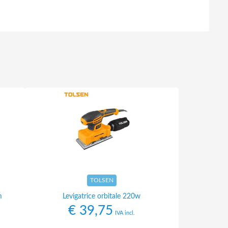
TOLSEN
m
Levigatrice orbitale 220w
€
39,75
IVA incl.