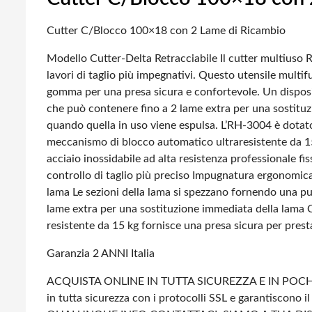
Cutter C/Blocco 100×18 con 2 Lame di Ricambio
Modello Cutter-Delta Retracciabile
Il cutter multiuso 
lavori di taglio più impegnativi. Questo utensile multifun
gomma per una presa sicura e confortevole. Un dispositi
che può contenere fino a 2 lame extra per una sostituz
quando quella in uso viene espulsa.
L’RH-3004 è dotato 
meccanismo di blocco automatico ultraresistente da 15 k
acciaio inossidabile ad alta resistenza professionale fissa
controllo di taglio più preciso
Impugnatura ergonomica 
lama
Le sezioni della lama si spezzano fornendo una pun
lame extra per una sostituzione immediata della lama
C
resistente da 15 kg fornisce una presa sicura per prestaz
Garanzia 2 ANNI Italia
ACQUISTA ONLINE IN TUTTA SICUREZZA E IN POCHI
in tutta sicurezza con i protocolli SSL e garantiscono il 