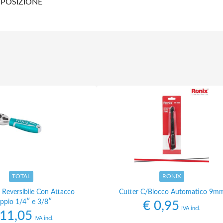
SPOSIZIONE
TOTAL
RONIX
 Reversibile Con Attacco
Cutter C/Blocco Automatico 9m
ppio 1/4″ e 3/8″
€
0,95
IVA incl.
11,05
IVA incl.