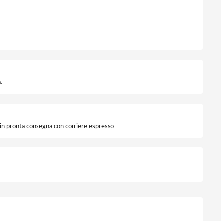
mbio quantità
.
i in pronta consegna con corriere espresso