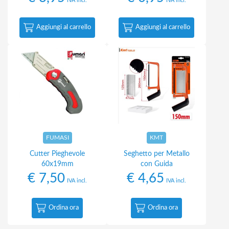
IVA incl.
IVA incl.
Aggiungi al carrello
Aggiungi al carrello
FUMASI
KMT
Cutter Pieghevole
Seghetto per Metallo
60x19mm
con Guida
€
7,50
€
4,65
IVA incl.
IVA incl.
Ordina ora
Ordina ora