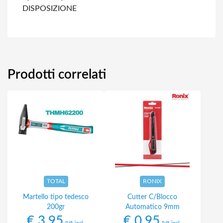
DISPOSIZIONE
Prodotti correlati
TOTAL
RONIX
Martello tipo tedesco
Cutter C/Blocco
200gr
Automatico 9mm
€
3,95
€
0,95