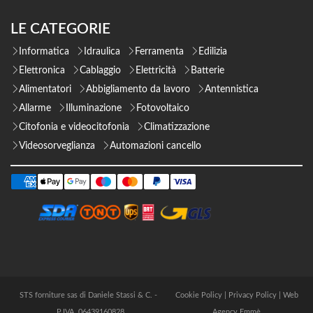
LE CATEGORIE
Informatica
Idraulica
Ferramenta
Edilizia
Elettronica
Cablaggio
Elettricità
Batterie
Alimentatori
Abbigliamento da lavoro
Antennistica
Allarme
Illuminazione
Fotovoltaico
Citofonia e videocitofonia
Climatizzazione
Videosorveglianza
Automazioni cancello
STS forniture sas di Daniele Stassi & C. -
Cookie Policy
|
Privacy Policy
|
Web
P.IVA 06439160828
Agency Emmè