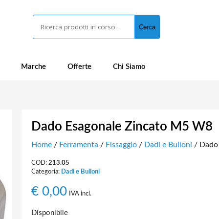
Cerca
Cerca
Marche
Offerte
Chi Siamo
Dado Esagonale Zincato M5 W8
Home
/
Ferramenta
/
Fissaggio
/
Dadi e Bulloni
/ Dado
COD:
213.05
Categoria:
Dadi e Bulloni
€
0,00
IVA incl.
Disponibile