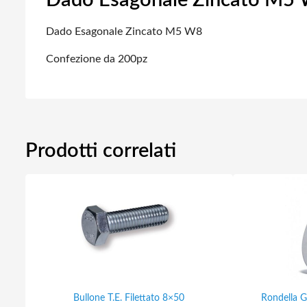
Dado Esagonale Zincato M5
Dado Esagonale Zincato M5 W8
Confezione da 200pz
Prodotti correlati
Bullone T.E. Filettato 8×50
Rondella G