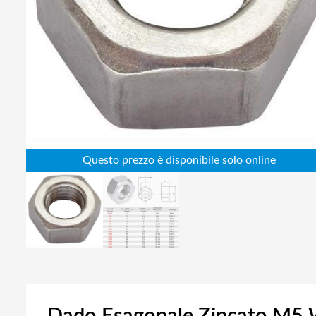
Abbigliamento da lavoro
Alimentatori
Batterie
Elettricità
Cablaggio
Elettronica
Edilizia
Ferramenta
Idraulica
Informatica