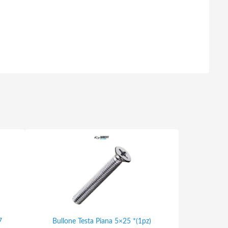
7
Bullone Testa Piana 5×25 *(1pz)