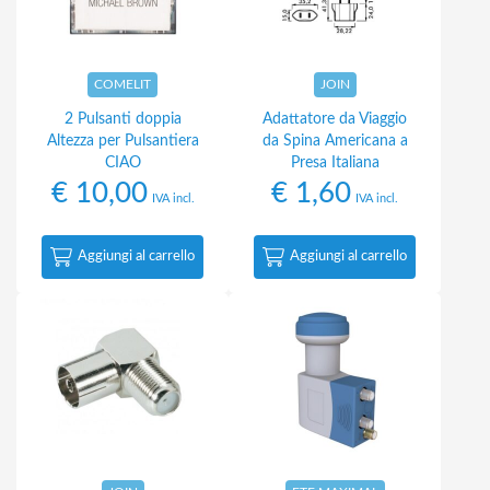
COMELIT
JOIN
2 Pulsanti doppia
Adattatore da Viaggio
Altezza per Pulsantiera
da Spina Americana a
CIAO
Presa Italiana
€
10,00
€
1,60
IVA incl.
IVA incl.
Aggiungi al carrello
Aggiungi al carrello