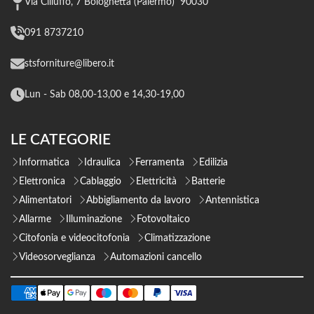
Via Cilluffo, 7 Bolognetta (Palermo) 90030
091 8737210
stsforniture@libero.it
Lun - Sab 08,00-13,00 e 14,30-19,00
LE CATEGORIE
Informatica
Idraulica
Ferramenta
Edilizia
Elettronica
Cablaggio
Elettricità
Batterie
Alimentatori
Abbigliamento da lavoro
Antennistica
Allarme
Illuminazione
Fotovoltaico
Citofonia e videocitofonia
Climatizzazione
Videosorveglianza
Automazioni cancello