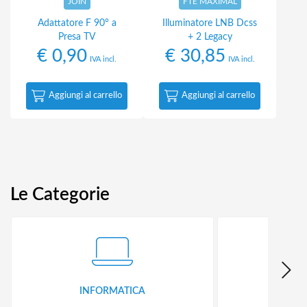
JOIN
FTE MAXIMAL
Adattatore F 90° a
Illuminatore LNB Dcss
Presa TV
+ 2 Legacy
€
0,90
€
30,85
IVA incl.
IVA incl.
Aggiungi al carrello
Aggiungi al carrello
Le Categorie
INFORMATICA
ID