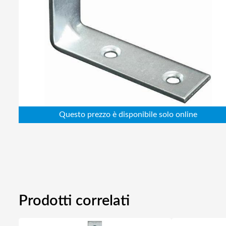
Abbigliamento da lavoro
Alimentatori
Batterie
Elettricità
Cablaggio
Elettronica
Edilizia
Ferramenta
Idraulica
Informatica
Prodotti correlati