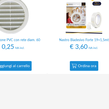
zione PVC con rete diam. 60
Nastro Biadesivo Forte 19×1,5mt
0,25
€
3,60
IVA incl.
IVA incl.
ggiungi al carrello
Ordina ora