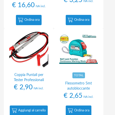
€
3,25
IVA incl.
€
16,60
IVA incl.
Ordina ora
Ordina ora
Coppia Puntali per
TOTAL
Tester Professionali
Flessometro 5mt
€
2,90
autobloccante
IVA incl.
€
2,65
IVA incl.
Aggiungi al carrello
Ordina ora