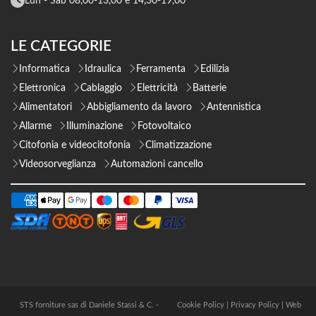
Lun - Sab 08,00-13,00 e 14,30-19,00
LE CATEGORIE
Informatica
Idraulica
Ferramenta
Edilizia
Elettronica
Cablaggio
Elettricità
Batterie
Alimentatori
Abbigliamento da lavoro
Antennistica
Allarme
Illuminazione
Fotovoltaico
Citofonia e videocitofonia
Climatizzazione
Videosorveglianza
Automazioni cancello
STS forniture sas di Daniele Stassi & C. -
Cookie Policy
|
Privacy Policy
|
Web