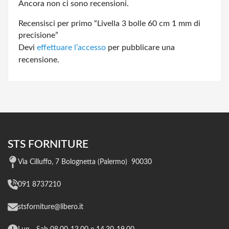
Ancora non ci sono recensioni.
Recensisci per primo “Livella 3 bolle 60 cm 1 mm di
precisione”
Devi
effettuare l’accesso
per pubblicare una
recensione.
STS FORNITURE
Via Cilluffo, 7 Bolognetta (Palermo) 90030
091 8737210
stsforniture@libero.it