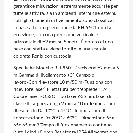
garantisce misurazioni estremamente accurate per
tutte le attività, sia in ambienti interni che esterni.
Tutti gli strumenti di livellamento sono classificati
in base alla loro precisione e la RH-9501 non fa
eccezione, con una precisione verticale e
orizzontale di ±2 mm su 5 metri.
È dotato di una
base con staffa e viene fornito in una scatola
colorata Ronix con custodia.
Specifiche
Modello RH-9501
Precisione ±2 mm a 5
m
Gamma di livellamento ±3°
Campo di
lavoro/Con rilevatore 10 m/50 m (Funziona con
ricevitore laser)
Filettatura per treppiede “1/4
Colore laser ROSSO
Tipo laser 635 nm, laser di
classe II
Larghezza riga 2 mm a 10 m
Temperatura
di esercizio Da 10°C a 45°C-
Temperatura di
conservazione Da 20°C a 60°C-
Dimensione 65x
65x 65 mm3
Tempo di funzionamento continuo
(tutti i diodi) 8 ore≤
Resistenza IP54
Alimentazione