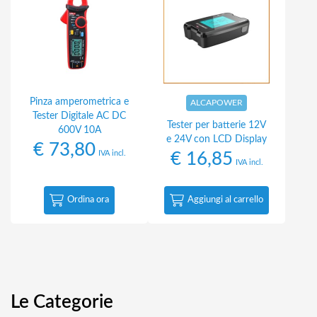
Pinza amperometrica e
ALCAPOWER
Tester Digitale AC DC
Tester per batterie 12V
600V 10A
e 24V con LCD Display
€
73,80
IVA incl.
€
16,85
IVA incl.
Ordina ora
Aggiungi al carrello
Le Categorie