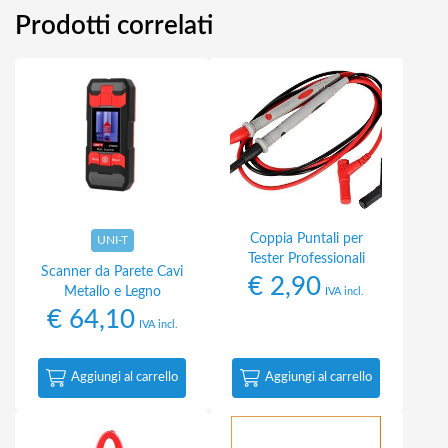
Prodotti correlati
Coppia Puntali per
UNI-T
Tester Professionali
Scanner da Parete Cavi
€
2,90
Metallo e Legno
IVA incl.
€
64,10
IVA incl.
Aggiungi al carrello
Aggiungi al carrello