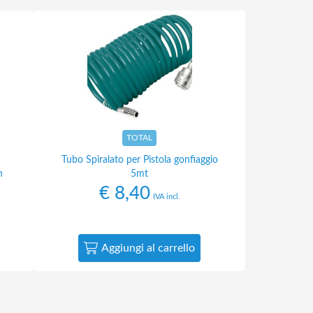
TOTAL
Tubo Spiralato per Pistola gonfiaggio
n
5mt
€
8,40
IVA incl.
Aggiungi al carrello