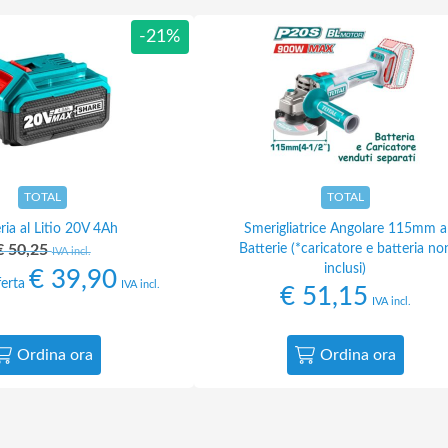
-21%
TOTAL
TOTAL
ria al Litio 20V 4Ah
Smerigliatrice Angolare 115mm a
€
50,25
Batterie (*caricatore e batteria no
IVA incl.
inclusi)
€
39,90
ferta
IVA incl.
€
51,15
IVA incl.
Ordina ora
Ordina ora