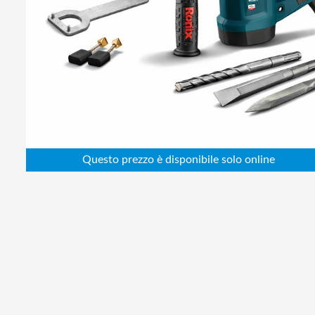
Abbigliamento da lavoro
Alimentatori
Batterie
Elettricità
Cablaggio
Elettronica
Edilizia
Ferramenta
Idraulica
Informatica