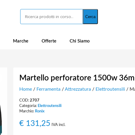
Cerca
Cerca
Marche
Offerte
Chi Siamo
Martello perforatore 1500w 36mm
Home
/
Ferramenta
/
Attrezzatura
/
Elettroutensili
/ Ma
COD:
2707
Categoria:
Elettroutensili
Marchio:
Ronix
€
131,25
IVA incl.