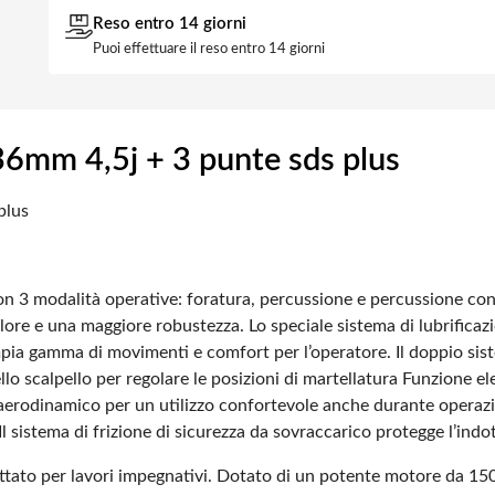
Reso entro 14 giorni
Puoi effettuare il reso entro 14 giorni
6mm 4,5j + 3 punte sds plus
plus
n 3 modalità operative: foratura, percussione e percussione con
alore e una maggiore robustezza.
Lo speciale sistema di lubrificaz
ampia gamma di movimenti e comfort per l’operatore.
Il doppio sis
lo scalpello per regolare le posizioni di martellatura
Funzione ele
erodinamico per un utilizzo confortevole anche durante operazi
Il sistema di frizione di sicurezza da sovraccarico protegge l’indo
ttato per lavori impegnativi. Dotato di un potente motore da 1500