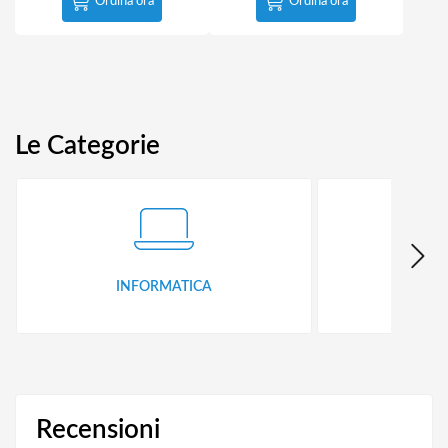
Ordina ora
Ordina ora
Le Categorie
INFORMATICA
ID
Recensioni