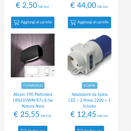
€
2,50
€
44,00
IVA incl.
IVA incl.
Aggiungi al carrello
Aggiungi al carrello
FUMAGALLI
SCAME
Abram 190 Plafoniera
Adattatore da Spina
UP&DOWN R7s 8,5w
CEE / 2 Prese 220V + 1
Natura Nera
Schuko
€
25,55
€
12,45
IVA incl.
IVA incl.