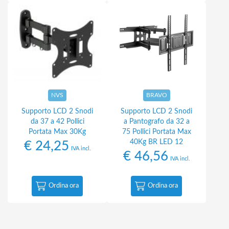
NVS
BRAVO
Supporto LCD 2 Snodi
Supporto LCD 2 Snodi
da 37 a 42 Pollici
a Pantografo da 32 a
Portata Max 30Kg
75 Pollici Portata Max
40Kg BR LED 12
€
24,25
IVA incl.
€
46,56
IVA incl.
Ordina ora
Ordina ora