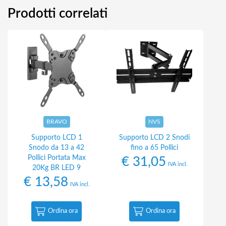
Prodotti correlati
BRAVO
NVS
Supporto LCD 1
Supporto LCD 2 Snodi
Snodo da 13 a 42
fino a 65 Pollici
Pollici Portata Max
€
31,05
IVA incl.
20Kg BR LED 9
€
13,58
IVA incl.
Ordina ora
Ordina ora