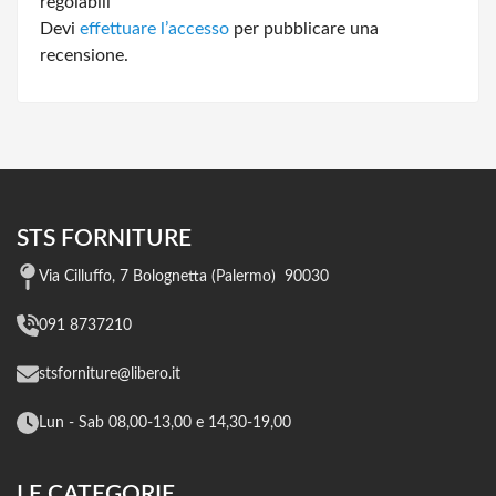
regolabili”
Devi
effettuare l’accesso
per pubblicare una
recensione.
STS FORNITURE
Via Cilluffo, 7 Bolognetta (Palermo) 90030
091 8737210
stsforniture@libero.it
Lun - Sab 08,00-13,00 e 14,30-19,00
LE CATEGORIE