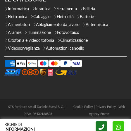
Informatica
Idraulica
Ferramenta
Edilizia
Elettronica
Cablaggio
Elettricità
Batterie
Alimentatori
Abbigliamento da lavoro
Antennistica
Allarme
Illuminazione
Fotovoltaico
Citofonia e videocitofonia
Climatizzazione
Videosorveglianza
Automazioni cancello
STS forniture sas di Daniele Stassi & C. -
Cookie Policy
|
Privacy Policy
|
Web
P.IVA 06439160828
Agency Emmè
RICHIEDI
INFORMAZIONI