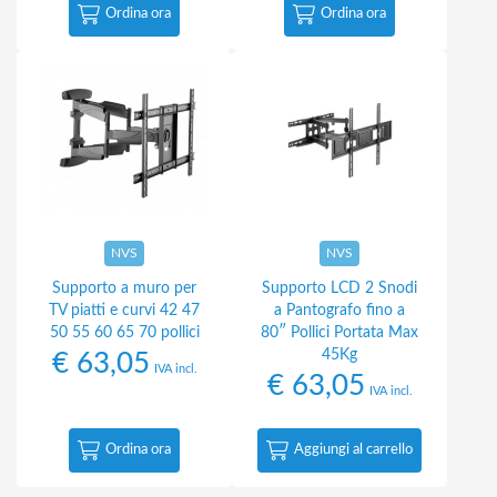
Ordina ora
Ordina ora
NVS
NVS
Supporto a muro per
Supporto LCD 2 Snodi
TV piatti e curvi 42 47
a Pantografo fino a
50 55 60 65 70 pollici
80″ Pollici Portata Max
45Kg
€
63,05
IVA incl.
€
63,05
IVA incl.
Ordina ora
Aggiungi al carrello