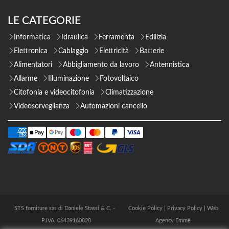
LE CATEGORIE
Informatica
Idraulica
Ferramenta
Edilizia
Elettronica
Cablaggio
Elettricità
Batterie
Alimentatori
Abbigliamento da lavoro
Antennistica
Allarme
Illuminazione
Fotovoltaico
Citofonia e videocitofonia
Climatizzazione
Videosorveglianza
Automazioni cancello
STS forniture sas di Daniele Stassi & C. -
Cookie Policy
|
Privacy Policy
|
Web
P.IVA 06439160828
Agency Emmè