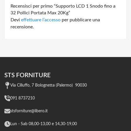
Recensisci per primo “Supporto LCD 1 Snodo fino a
32 Pollici Portata Max 20Kg”
Devi
effettuare l’accesso
per pubblicare una
recensione.
STS FORNITURE
Via Cilluffo, 7 Bolognetta (Palermo) 90030
091 8737210
stsforniture@libero.it
Lun - Sab 08,00-13,00 e 14,30-19,00