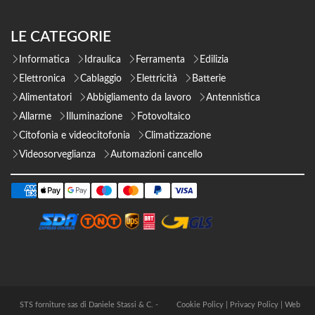
LE CATEGORIE
Informatica
Idraulica
Ferramenta
Edilizia
Elettronica
Cablaggio
Elettricità
Batterie
Alimentatori
Abbigliamento da lavoro
Antennistica
Allarme
Illuminazione
Fotovoltaico
Citofonia e videocitofonia
Climatizzazione
Videosorveglianza
Automazioni cancello
STS forniture sas di Daniele Stassi & C. -
Cookie Policy
|
Privacy Policy
|
Web