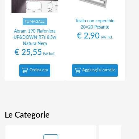
Telaio con coperchio
FUMAGALLI
20×20 Pesante
Abram 190 Plafoniera
€
2,90
UP&DOWN R7s 8,5w
IVA incl.
Natura Nera
€
25,55
IVA incl.
Ordina ora
Aggiungi al carrello
Le Categorie