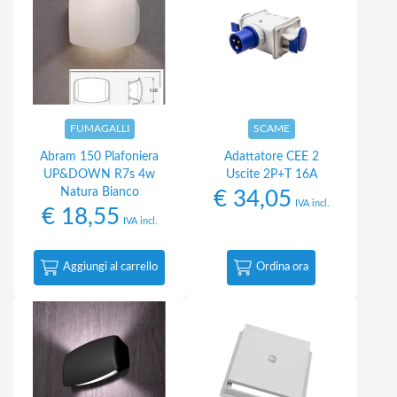
FUMAGALLI
SCAME
Abram 150 Plafoniera
Adattatore CEE 2
UP&DOWN R7s 4w
Uscite 2P+T 16A
Natura Bianco
€
34,05
IVA incl.
€
18,55
IVA incl.
Aggiungi al carrello
Ordina ora