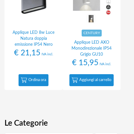
Applique LED 8w Luce
CENTURY
Natura doppia
Applique LED AXO
emissione IP54 Nero
Monodirezionale IP54
€
21,15
Grigio GU10
IVA incl.
€
15,95
IVA incl.
Ordina ora
Aggiungi al carrello
Le Categorie