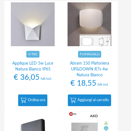
V-TAC
FUMAGALLI
Applique LED 5w Luce
Abram 150 Plafoniera
Natura Bianco IP65
UP&DOWN R7s 4w
Natura Bianco
€
36,05
IVA incl.
€
18,55
IVA incl.
Ordina ora
Aggiungi al carrello