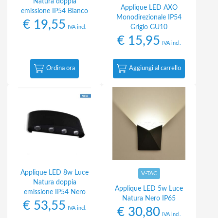
Natura doppia
Applique LED AXO
emissione IP54 Bianco
Monodirezionale IP54
€
19,55
Grigio GU10
IVA incl.
€
15,95
IVA incl.
Ordina ora
Aggiungi al carrello
Applique LED 8w Luce
V-TAC
Natura doppia
Applique LED 5w Luce
emissione IP54 Nero
Natura Nero IP65
€
53,55
IVA incl.
€
30,80
IVA incl.