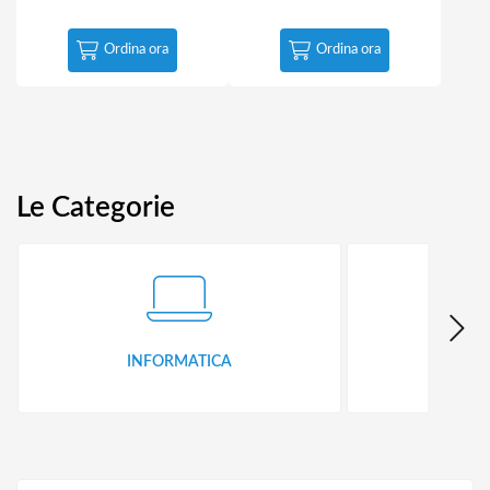
Ordina ora
Ordina ora
Le Categorie
INFORMATICA
ID