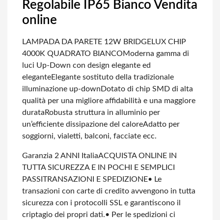
Regolabile IP65 Bianco Vendita
online
LAMPADA DA PARETE 12W BRIDGELUX CHIP
4000K QUADRATO BIANCO
Moderna gamma di
luci Up-Down con design elegante ed
elegante
Elegante sostituto della tradizionale
illuminazione up-down
Dotato di chip SMD di alta
qualità per una migliore affidabilità e una maggiore
durata
Robusta struttura in alluminio per
un’efficiente dissipazione del calore
Adatto per
soggiorni, vialetti, balconi, facciate ecc.
Garanzia 2 ANNI Italia
ACQUISTA ONLINE IN
TUTTA SICUREZZA E IN POCHI E SEMPLICI
PASSI
TRANSAZIONI E SPEDIZIONE
• Le
transazioni con carte di credito avvengono in tutta
sicurezza con i protocolli SSL e garantiscono il
criptagio dei propri dati.
• Per le spedizioni ci