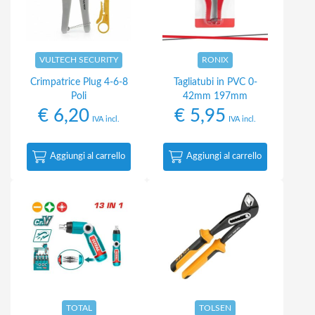
VULTECH SECURITY
RONIX
Crimpatrice Plug 4-6-8
Tagliatubi in PVC 0-
Poli
42mm 197mm
€
6,20
€
5,95
IVA incl.
IVA incl.
Aggiungi al carrello
Aggiungi al carrello
TOTAL
TOLSEN