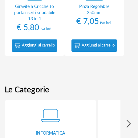
Giravite a Cricchetto
Pinza Regolabile
portainserti snodabile
250mm
13 in 1
€
7,05
IVA incl.
€
5,80
IVA incl.
Aggiungi al carrello
Aggiungi al carrello
Le Categorie
INFORMATICA
ID