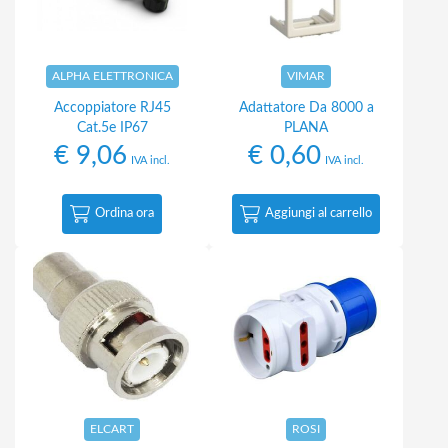
ALPHA ELETTRONICA
VIMAR
Accoppiatore RJ45
Adattatore Da 8000 a
Cat.5e IP67
PLANA
€
9,06
€
0,60
IVA incl.
IVA incl.
Ordina ora
Aggiungi al carrello
ELCART
ROSI