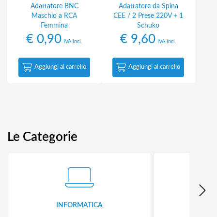
Adattatore BNC
Adattatore da Spina
Maschio a RCA
CEE / 2 Prese 220V + 1
Femmina
Schuko
€
0,90
€
9,60
IVA incl.
IVA incl.
Aggiungi al carrello
Aggiungi al carrello
Le Categorie
INFORMATICA
ID