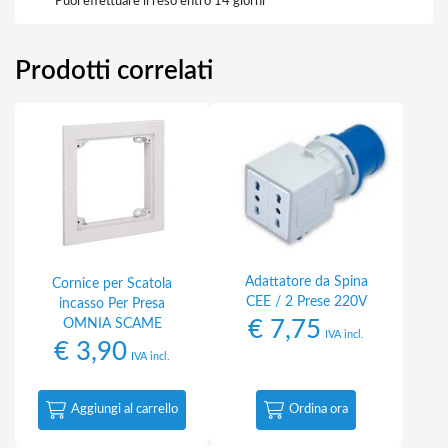
Puoi effettuare il reso entro 14 giorni
Prodotti correlati
Adattatore da Spina
Cornice per Scatola
CEE / 2 Prese 220V
incasso Per Presa
OMNIA SCAME
€
7,75
IVA incl.
€
3,90
IVA incl.
Aggiungi al carrello
Ordina ora