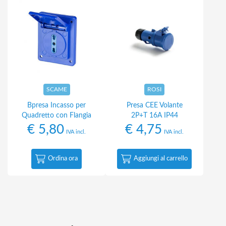
SCAME
ROSI
Bpresa Incasso per
Presa CEE Volante
Quadretto con Flangia
2P+T 16A IP44
€
5,80
€
4,75
IVA incl.
IVA incl.
Ordina ora
Aggiungi al carrello