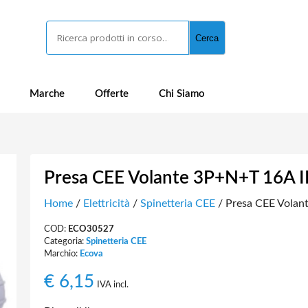
Cerca
Cerca
Marche
Offerte
Chi Siamo
Presa CEE Volante 3P+N+T 16A 
Home
/
Elettricità
/
Spinetteria CEE
/ Presa CEE Volan
COD:
ECO30527
Categoria:
Spinetteria CEE
Marchio:
Ecova
€
6,15
IVA incl.