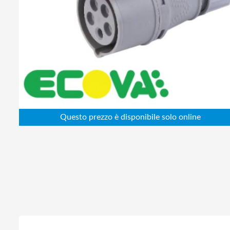
Abbigliamento da lavoro
Alimentatori
Batterie
Elettricità
Cablaggio
Elettronica
Edilizia
Ferramenta
Idraulica
Informatica