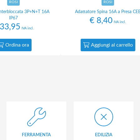
ROSI
ROSI
Interbloccata 3P+N+T 16A
Adattatore Spina 16A a Presa CE
IP67
€
8,40
IVA incl.
33,95
IVA incl.
Ordina ora
Aggiungi al carrello
FERRAMENTA
EDILIZIA