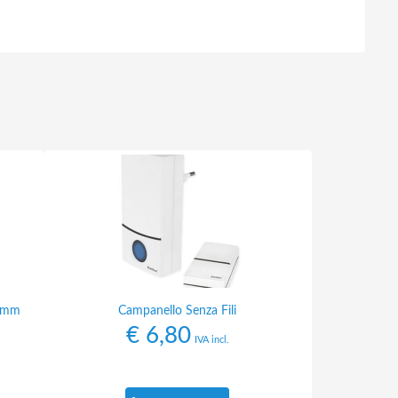
5 mm
Campanello Senza Fili
€
6,80
IVA incl.