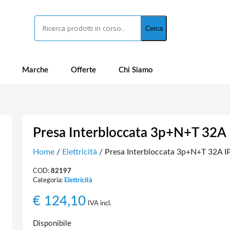
Cerca
Cerca
Marche
Offerte
Chi Siamo
Presa Interbloccata 3p+N+T 32A 
Home
/
Elettricità
/ Presa Interbloccata 3p+N+T 32A IP
COD:
82197
Categoria:
Elettricità
€
124,10
IVA incl.
Disponibile