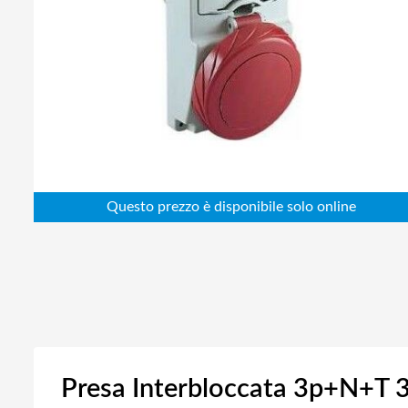
Abbigliamento da lavoro
Alimentatori
Batterie
Elettricità
Cablaggio
Elettronica
Edilizia
Ferramenta
Idraulica
Informatica
Presa Interbloccata 3p+N+T 3