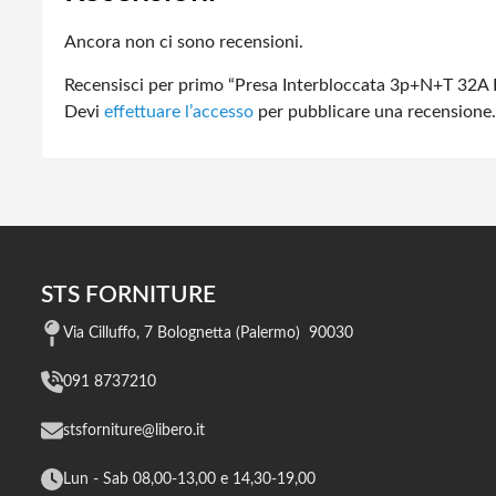
Ancora non ci sono recensioni.
Recensisci per primo “Presa Interbloccata 3p+N+T 32A 
Devi
effettuare l’accesso
per pubblicare una recensione.
STS FORNITURE
Via Cilluffo, 7 Bolognetta (Palermo) 90030
091 8737210
stsforniture@libero.it
Lun - Sab 08,00-13,00 e 14,30-19,00