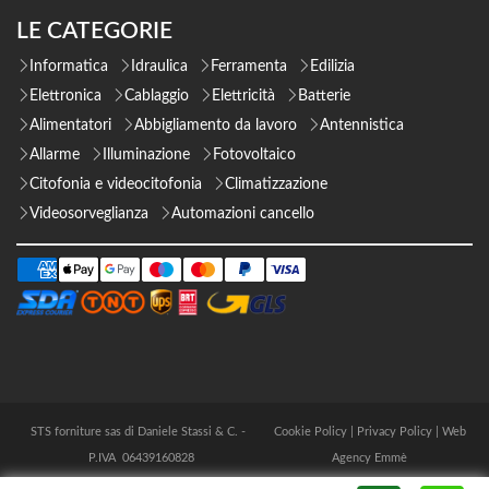
LE CATEGORIE
Informatica
Idraulica
Ferramenta
Edilizia
Elettronica
Cablaggio
Elettricità
Batterie
Alimentatori
Abbigliamento da lavoro
Antennistica
Allarme
Illuminazione
Fotovoltaico
Citofonia e videocitofonia
Climatizzazione
Videosorveglianza
Automazioni cancello
STS forniture sas di Daniele Stassi & C. -
Cookie Policy
|
Privacy Policy
|
Web
P.IVA 06439160828
Agency Emmè