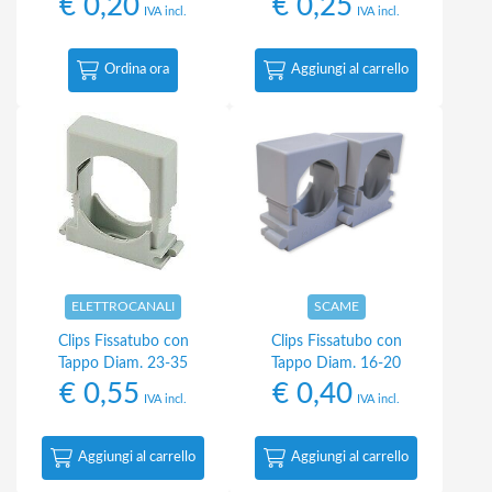
€
0,20
€
0,25
IVA incl.
IVA incl.
Ordina ora
Aggiungi al carrello
ELETTROCANALI
SCAME
Clips Fissatubo con
Clips Fissatubo con
Tappo Diam. 23-35
Tappo Diam. 16-20
€
0,55
€
0,40
IVA incl.
IVA incl.
Aggiungi al carrello
Aggiungi al carrello