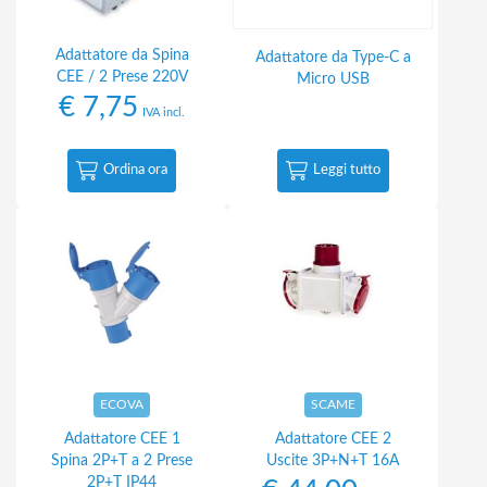
Adattatore da Spina
Adattatore da Type-C a
CEE / 2 Prese 220V
Micro USB
€
7,75
IVA incl.
Ordina ora
Leggi tutto
ECOVA
SCAME
Adattatore CEE 1
Adattatore CEE 2
Spina 2P+T a 2 Prese
Uscite 3P+N+T 16A
2P+T IP44