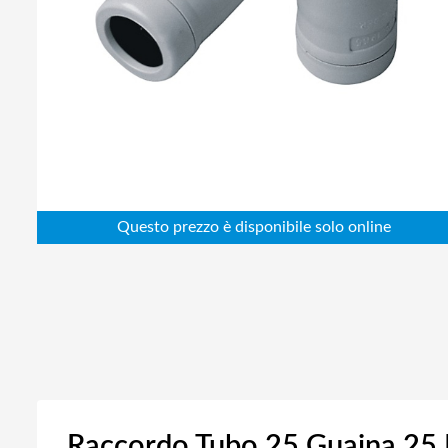
Abbigliamento da lavoro
Alimentatori
Batterie
Elettricità
Cablaggio
Elettronica
Edilizia
Ferramenta
Idraulica
Informatica
Raccordo Tubo 25 Guaina 25 