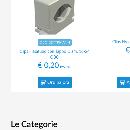
Clips Fis
OBO BETTRMANN
€
Clips Fissatubo con Tappo Diam. 16-24
OBO
€
0,20
IVA incl.
Ordina ora
A
Le Categorie