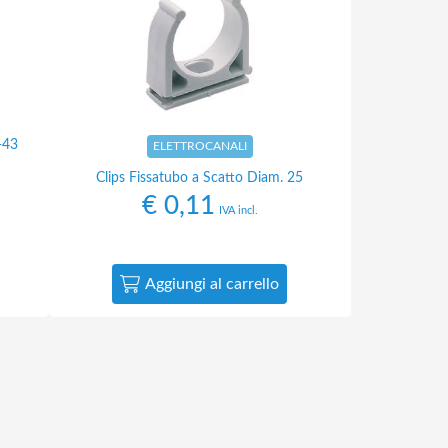
-43
ELETTROCANALI
Clips Fissatubo a Scatto Diam. 25
€
0,11
IVA incl.
Aggiungi al carrello