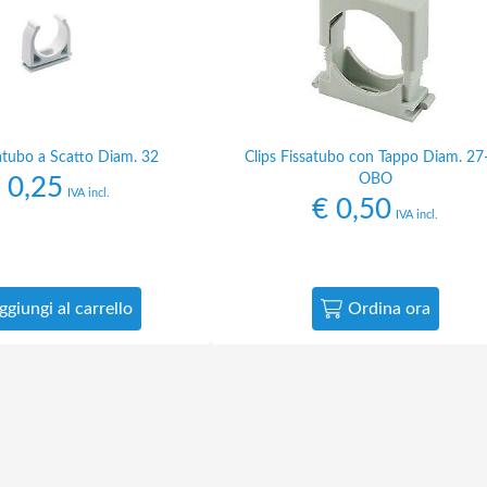
satubo a Scatto Diam. 32
Clips Fissatubo con Tappo Diam. 27
OBO
0,25
IVA incl.
€
0,50
IVA incl.
ggiungi al carrello
Ordina ora