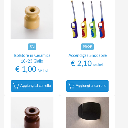
FAI
PROF
Isolatore in Ceramica
Accendigas Snodabile
18×23 Giallo
€
2,10
IVA incl.
€
1,00
IVA incl.
Aggiungi al carrello
Aggiungi al carrello