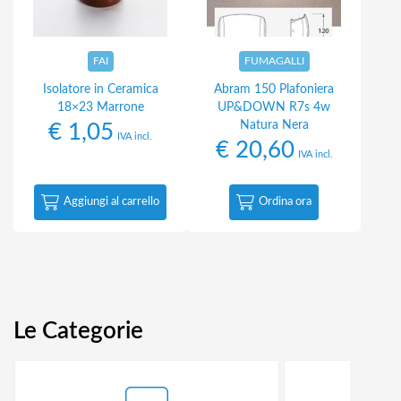
FAI
FUMAGALLI
Isolatore in Ceramica
Abram 150 Plafoniera
18×23 Marrone
UP&DOWN R7s 4w
Natura Nera
€
1,05
IVA incl.
€
20,60
IVA incl.
Aggiungi al carrello
Ordina ora
Le Categorie