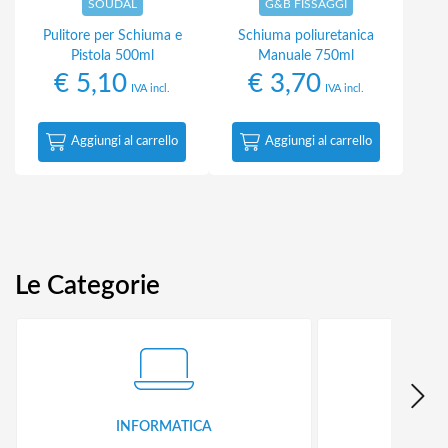
SOUDAL
G&B FISSAGGI
Pulitore per Schiuma e
Schiuma poliuretanica
Pistola 500ml
Manuale 750ml
€
5,10
€
3,70
IVA incl.
IVA incl.
Aggiungi al carrello
Aggiungi al carrello
Le Categorie
INFORMATICA
ID