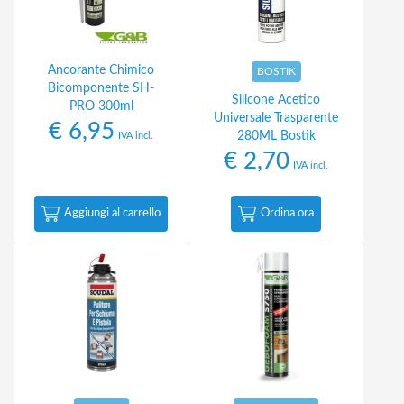
Ancorante Chimico
BOSTIK
Bicomponente SH-
Silicone Acetico
PRO 300ml
Universale Trasparente
€
6,95
280ML Bostik
IVA incl.
€
2,70
IVA incl.
Aggiungi al carrello
Ordina ora