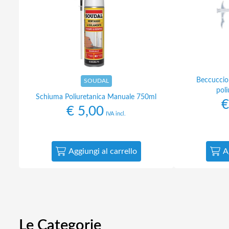
Beccuccio
SOUDAL
pol
Schiuma Poliuretanica Manuale 750ml
€
€
5,00
IVA incl.
Aggiungi al carrello
A
Le Categorie