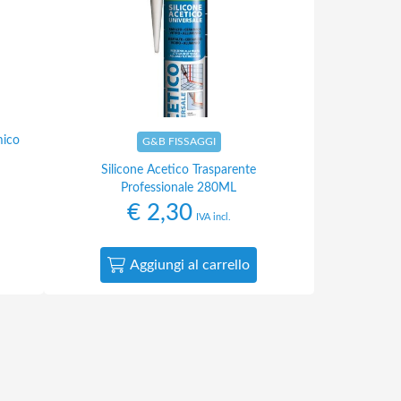
mico
G&B FISSAGGI
Silicone Acetico Trasparente
Professionale 280ML
€
2,30
IVA incl.
Aggiungi al carrello