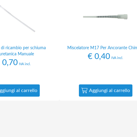
 di ricambio per schiuma
Miscelatore M17 Per Ancorante Chi
iuretanica Manuale
€
0,40
IVA incl.
0,70
IVA incl.
ggiungi al carrello
Aggiungi al carrello