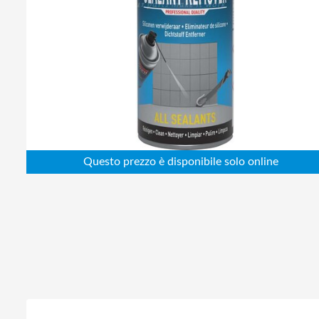
Abbigliamento da lavoro
Alimentatori
Batterie
Elettricità
Cablaggio
Elettronica
Edilizia
Ferramenta
Idraulica
Informatica