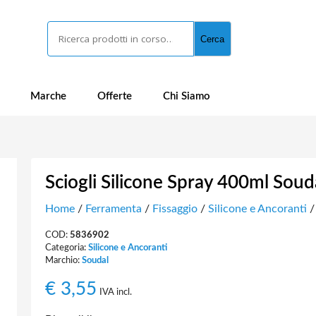
Cerca
Cerca
Marche
Offerte
Chi Siamo
Sciogli Silicone Spray 400ml Soud
Home
/
Ferramenta
/
Fissaggio
/
Silicone e Ancoranti
/
COD:
5836902
Categoria:
Silicone e Ancoranti
Marchio:
Soudal
€
3,55
IVA incl.