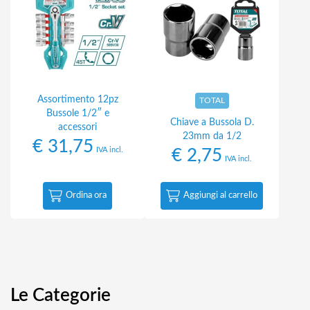
Assortimento 12pz
TOTAL
Bussole 1/2″ e
Chiave a Bussola D.
accessori
23mm da 1/2
€
31,75
IVA incl.
€
2,75
IVA incl.
Ordina ora
Aggiungi al carrello
Le Categorie