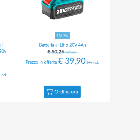
TOTAL
di
Batteria al Litio 20V 4Ah
 20v
€
50,25
IVA incl.
€
39,90
Prezzo in offerta
IVA incl.
 incl.
Ordina ora