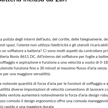
a pulizia degli interni dell’auto, del cortile, delle falegnamerie, de
sti spazi, l’utente non utilizza l’elettricità e gli utensili ricaric
n soffiatore a batteria? Ci sono molti aspetti da controllare pri
atteria Ronix 8611 DC. All’interno del soffiatore per foglie a batte
ffiaggio e aspirazione e funziona a una velocità a vuoto di 0-18.
’utensile funziona fino a 30 minuti al massimo flusso d’aria senza 
e per una maggiore versatilità.
 notevole quantità di forza d’aria per le funzioni di soffiaggio e 
tilità
diverse impostazioni di velocità consentono di lavorare con
e della ventola aumenterà notevolmente la forza d’aria
design robus
lizzo comodo
il design ergonomico offre una comoda maneggevol
più rapido e una maggiore durata