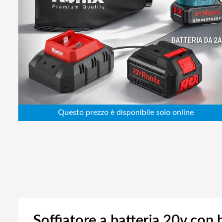
Abbigliamento da lavoro
Alimentatori
Batterie
Elettricità
Cablaggio
Elettronica
Edilizia
Ferramenta
Idraulica
Informatica
Soffiatore a batteria 20v con 