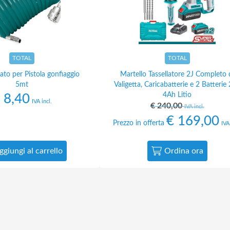
TOTAL
TOTAL
ato per Pistola gonfiaggio
Martello Tassellatore 2J Completo 
5mt
Valigetta, Caricabatterie e 2 Batterie
4Ah Litio
8,40
IVA incl.
€
240,00
IVA incl.
€
169,00
Prezzo in offerta
IVA
ggiungi al carrello
Ordina ora