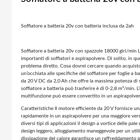
Soffiatore a batteria 20v con batteria inclusa da 2ah
Soffiatore a batteria 20v con spazzole 18000 giri/min
L
importanti di soffiatori e aspirapolvere. Di solito, in que
problema diretto.
Cosa dovrei cercare quando acquisto u
un’occhiata alle specifiche del soffiatore per foglie a b
da 20 V DC da 2,0 Ah che offre la massima potenza di so
soffiatore a batteria può trasferire è di 0-2,8 m³/min. L
multifunzione può essere convertito in un aspirapolver
Caratteristiche
Il motore efficiente da 20 V fornisce una
rapidamente in un aspirapolvere per una maggiore versa
diversi tipi di applicazioni
il design a vortice delle pal
design leggero, alloggiamento maneggevole per un uti
dissipazione del calore garantisce un raffreddamento 