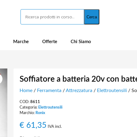
Cerca
Cerca
Marche
Offerte
Chi Siamo
Soffiatore a batteria 20v con batt
Home
/
Ferramenta
/
Attrezzatura
/
Elettroutensili
/ So
COD:
8611
Categoria:
Elettroutensili
Marchio:
Ronix
€
61,35
IVA incl.