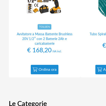
TOLSEN
Avvitatore a Massa Battente Brushless
Tubo Spiral
20V 1/2″ con 2 Batterie 2Ah e
caricabatterie
€
€
168,20
IVA incl.
Ordina ora
A
Le Categorie