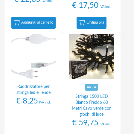
IVA incl.
€
17,50
IVA incl.
Aggiungi al carrello
Ordina ora
Raddrizzatore per
ARCA
stringa led e Tende
Stringa 1500 LED
€
8,25
Bianco Freddo 60
IVA incl.
Metri Cavo verde con
giochi di luce
€
59,75
IVA incl.