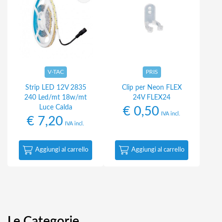
V-TAC
PRIS
Strip LED 12V 2835
Clip per Neon FLEX
240 Led/mt 18w/mt
24V FLEX24
Luce Calda
€
0,50
IVA incl.
€
7,20
IVA incl.
Aggiungi al carrello
Aggiungi al carrello
Le Categorie