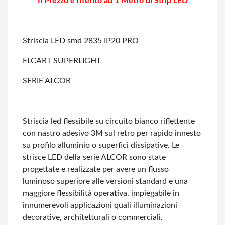
Il Prezzo è riferito ad 1 Metro di Strip LED
Striscia LED smd 2835 IP20 PRO
ELCART SUPERLIGHT
SERIE ALCOR
Striscia led flessibile su circuito bianco riflettente
con nastro adesivo 3M sul
retro per rapido innesto
su profilo alluminio o superfici dissipative. Le
strisce
LED della serie ALCOR sono state
progettate e realizzate per avere un flusso
luminoso
superiore alle versioni standard e una
maggiore flessibilità operativa. impiegabile
in
innumerevoli applicazioni quali illuminazioni
decorative, architetturali o commerciali.