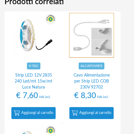
Prodotti correlati
V-TAC
ALCAPOWER
Strip LED 12V 2835
Cavo Alimentazione
240 Led/mt 15w/mt
per Strip LED COB
Luce Natura
230V 92702
€
7,60
€
8,30
IVA incl.
IVA incl.
Aggiungi al carrello
Aggiungi al carrello