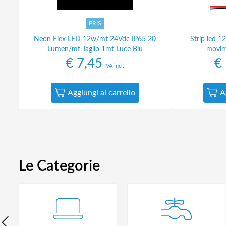
PRIS
Neon Flex LED 12w/mt 24Vdc IP65 20
Strip led 
Lumen/mt Taglio 1mt Luce Blu
movim
€
7,45
€
IVA incl.
Aggiungi al carrello
A
Le Categorie