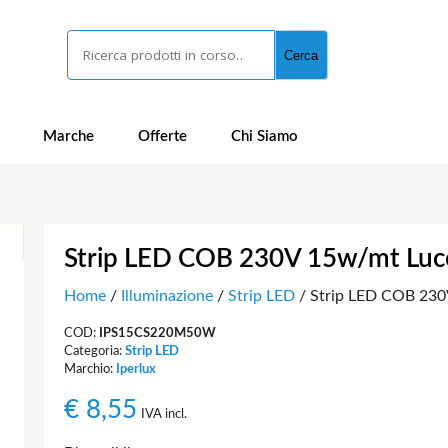
Cerca
Cerca
Marche
Offerte
Chi Siamo
Strip LED COB 230V 15w/mt Luc
Home
/
Illuminazione
/
Strip LED
/ Strip LED COB 230
COD:
IPS15CS220M50W
Categoria:
Strip LED
Marchio:
Iperlux
€
8,55
IVA incl.