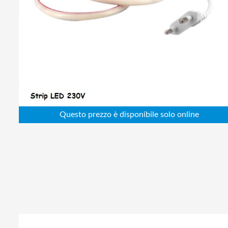
Abbigliamento da lavoro
Alimentatori
Batterie
Elettricità
Cablaggio
Elettronica
Edilizia
Ferramenta
Idraulica
Informatica