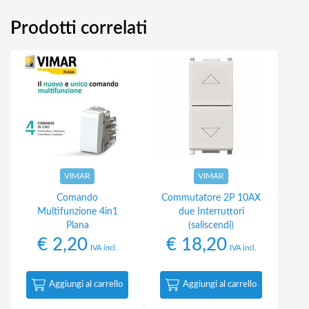
Prodotti correlati
VIMAR
VIMAR
Comando
Commutatore 2P 10AX
Multifunzione 4in1
due Interruttori
Plana
(saliscendi)
€
2,20
€
18,20
IVA incl.
IVA incl.
Aggiungi al carrello
Aggiungi al carrello