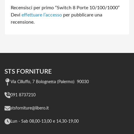
Recensisci per primo “Switch 8 Porte 10/100/1000”
Devi
effettuare l’accesso
per pubblicare una
recensione.
STS FORNITURE
Via Cilluffo, 7 Bolognetta (Palermo) 90030
091 8737210
stsforniture@libero.it
Lun - Sab 08,00-13,00 e 14,30-19,00