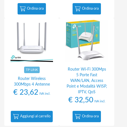
Ordina ora
Ordina ora
Router Wi-Fi 300Mps
TP LINK
5 Porte Fast
Router Wireless
WAN/LAN, Access
300Mbps 4 Antenne
Point e Modalità WISP,
€
23,62
IPTV, QoS
IVA incl.
€
32,50
IVA incl.
Aggiungi al carrello
Ordina ora