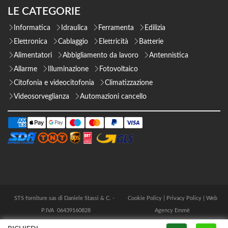
LE CATEGORIE
Informatica
Idraulica
Ferramenta
Edilizia
Elettronica
Cablaggio
Elettricità
Batterie
Alimentatori
Abbigliamento da lavoro
Antennistica
Allarme
Illuminazione
Fotovoltaico
Citofonia e videocitofonia
Climatizzazione
Videosorveglianza
Automazioni cancello
STS forniture sas di Daniele Stassi & C. -
Cookie Policy
|
Privacy Policy
|
Web
P.IVA 06439160828
Agency Emmè