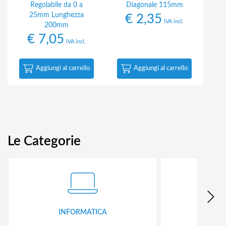
Regolabile da 0 a
Diagonale 115mm
25mm Lunghezza
€
2,35
IVA incl.
200mm
€
7,05
IVA incl.
Aggiungi al carrello
Aggiungi al carrello
Le Categorie
INFORMATICA
ID