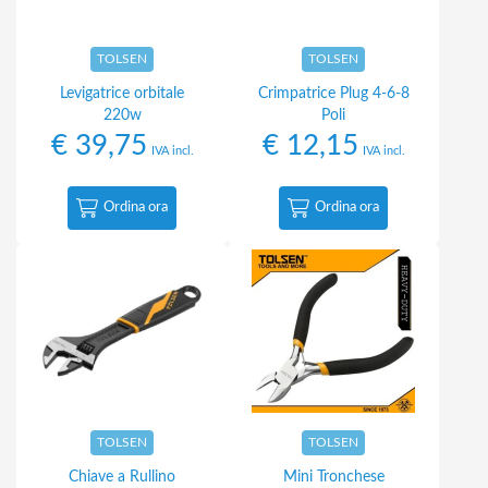
TOLSEN
TOLSEN
Levigatrice orbitale
Crimpatrice Plug 4-6-8
220w
Poli
€
39,75
€
12,15
IVA incl.
IVA incl.
Ordina ora
Ordina ora
TOLSEN
TOLSEN
Chiave a Rullino
Mini Tronchese